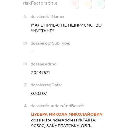
riskFactors.title
0
0
0
dossier.fullName:
МАЛЕ ПРИВАТНЕ ПІДПРИЄМСТВО
"МУСТАНГ"
dossier.opfSubType:
-
dossier.edrpo:
20447571
dossier.regDate:
07.03.07
dossier.foundersAndBenef:
ЦУБЕРА МИКОЛА МИКОЛАЙОВИЧ
dossier.founderAddress
УКРАЇНА,
90500, ЗАКАРПАТСЬКА ОБЛ.,