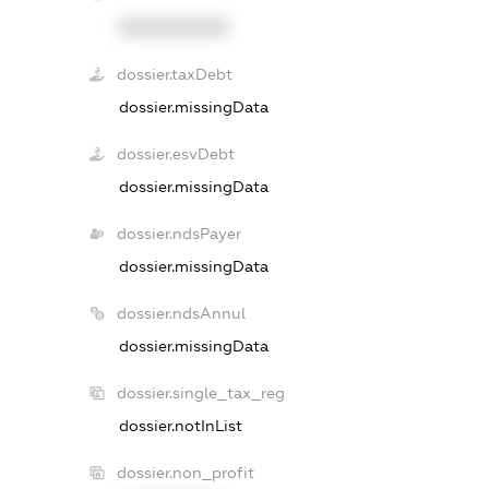
XXXXXXXXXX
dossier.taxDebt
dossier.missingData
dossier.esvDebt
dossier.missingData
dossier.ndsPayer
dossier.missingData
dossier.ndsAnnul
dossier.missingData
dossier.single_tax_reg
dossier.notInList
dossier.non_profit