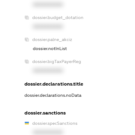
XXXXXXXXXX
dossier.budget_dotation
XXXXXXXXXX
dossier.palne_akciz
dossier.notInList
dossier.bigTaxPayerReg
XXXXXXXXXX
dossier.declarations.title
dossier.declarations.noData
dossier.sanctions
dossier.specSanctions
XXXXXXXXXX