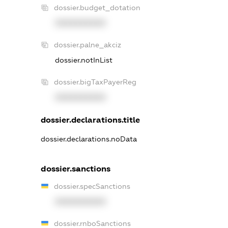
dossier.budget_dotation
XXXXXXXXXX
dossier.palne_akciz
dossier.notInList
dossier.bigTaxPayerReg
XXXXXXXXXX
dossier.declarations.title
dossier.declarations.noData
dossier.sanctions
dossier.specSanctions
XXXXXXXXXX
dossier.rnboSanctions