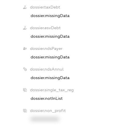
dossier.taxDebt
dossier.missingData
dossier.esvDebt
dossier.missingData
dossier.ndsPayer
dossier.missingData
dossier.ndsAnnul
dossier.missingData
dossier.single_tax_reg
dossier.notInList
dossier.non_profit
XXXXXXXXXX