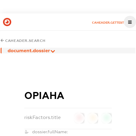
CAHEADER.GETTEST
CAHEADER.SEARCH
document.dossier
ОРІАНА
riskFactors.title
0
0
0
dossier.fullName: