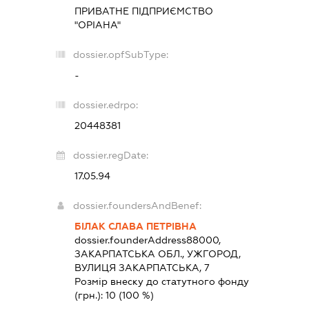
ПРИВАТНЕ ПІДПРИЄМСТВО
"ОРІАНА"
dossier.opfSubType:
-
dossier.edrpo:
20448381
dossier.regDate:
17.05.94
dossier.foundersAndBenef:
БІЛАК СЛАВА ПЕТРІВНА
dossier.founderAddress
88000,
ЗАКАРПАТСЬКА ОБЛ., УЖГОРОД,
ВУЛИЦЯ ЗАКАРПАТСЬКА, 7
Розмір внеску до статутного фонду
(грн.):
10
(100 %)