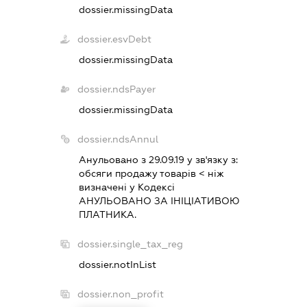
dossier.missingData
dossier.esvDebt
dossier.missingData
dossier.ndsPayer
dossier.missingData
dossier.ndsAnnul
Анульовано з 29.09.19 у зв'язку з:
обсяги продажу товарiв < нiж
визначенi у Кодексi
АНУЛЬОВАНО ЗА IНIЦIАТИВОЮ
ПЛАТНИКА.
dossier.single_tax_reg
dossier.notInList
dossier.non_profit