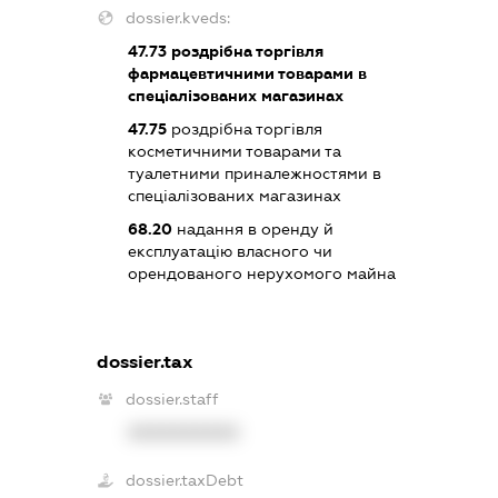
dossier.kveds:
47.73
роздрібна торгівля
фармацевтичними товарами в
спеціалізованих магазинах
47.75
роздрібна торгівля
косметичними товарами та
туалетними приналежностями в
спеціалізованих магазинах
68.20
надання в оренду й
експлуатацію власного чи
орендованого нерухомого майна
dossier.tax
dossier.staff
XXXXXXXXXX
dossier.taxDebt