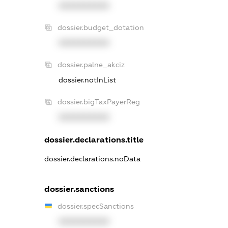
XXXXXXXXXX
dossier.budget_dotation
XXXXXXXXXX
dossier.palne_akciz
dossier.notInList
dossier.bigTaxPayerReg
XXXXXXXXXX
dossier.declarations.title
dossier.declarations.noData
dossier.sanctions
dossier.specSanctions
XXXXXXXXXX