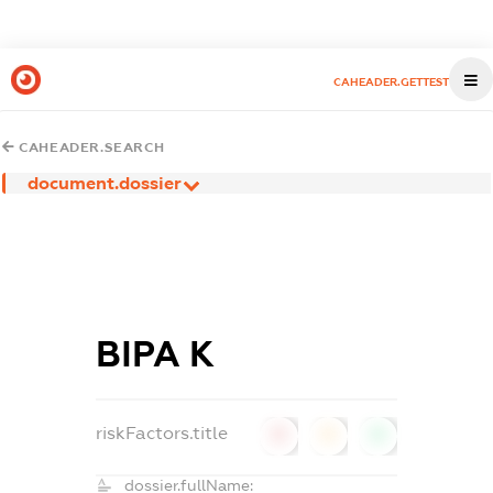
CAHEADER.GETTEST
CAHEADER.SEARCH
document.dossier
ВІРА К
riskFactors.title
0
0
0
dossier.fullName: