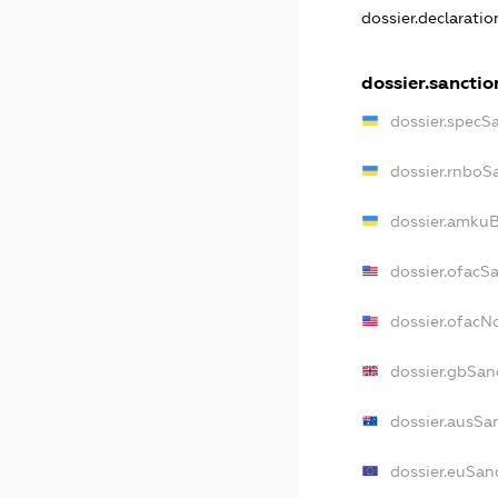
dossier.declarati
dossier.sanctio
dossier.specS
dossier.rnboS
dossier.amkuB
dossier.ofacS
dossier.ofac
dossier.gbSan
dossier.ausSa
dossier.euSan