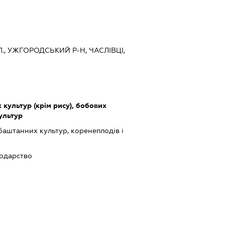
., УЖГОРОДСЬКИЙ Р-Н, ЧАСЛІВЦІ,
культур (крім рису), бобових
культур
баштанних культур, коренеплодів і
подарство