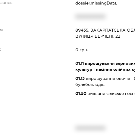
iaries:
dossier.missingData
XXXXXXXXXX
s:
89435, ЗАКАРПАТСЬКА ОБЛ
ВУЛИЦЯ БЕРЧЕНІ, 22
:
0 грн.
01.11
вирощування зернових 
культур і насіння олійних 
01.13
вирощування овочів і 
бульбоплодів
01.50
змішане сільське гос
XXXXXXXXXX