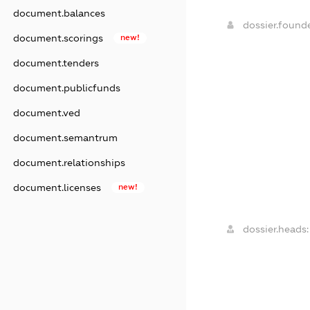
document.balances
dossier.found
document.scorings
new!
document.tenders
document.publicfunds
document.ved
document.semantrum
document.relationships
document.licenses
new!
dossier.heads: