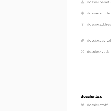
dossier.benefic
dossier.smida:
dossier.addres
dossier.capital
dossier.kveds:
dossier.tax
dossier.staff