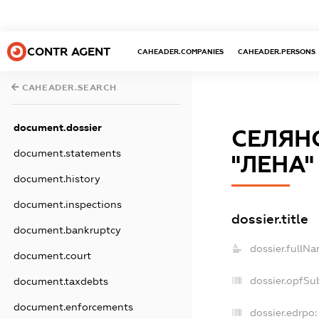
CONTR AGENT
CAHEADER.COMPANIES
CAHEADER.PERSONS
CAHEADER.SEARCH
document.dossier
СЕЛЯН
document.statements
"ЛЕНА"
document.history
document.inspections
dossier.title
document.bankruptcy
dossier.fullNa
document.court
dossier.opfSu
document.taxdebts
document.enforcements
dossier.edrpo: