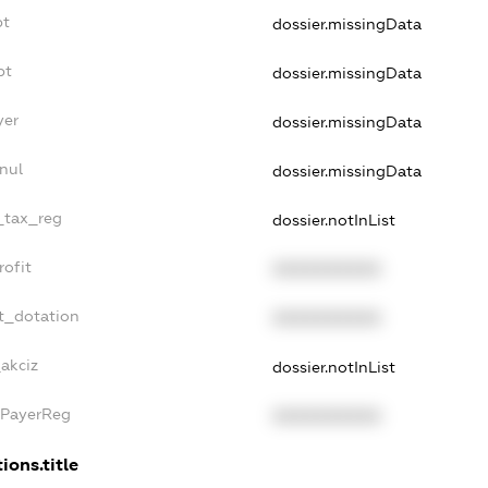
bt
dossier.missingData
bt
dossier.missingData
yer
dossier.missingData
nul
dossier.missingData
e_tax_reg
dossier.notInList
rofit
XXXXXXXXXX
t_dotation
XXXXXXXXXX
akciz
dossier.notInList
xPayerReg
XXXXXXXXXX
ions.title