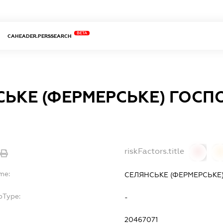
BETA
CAHEADER.PERSSEARCH
СЬКЕ (ФЕРМЕРСЬКЕ) ГОС
riskFactors.title
0
0
me:
СЕЛЯНСЬКЕ (ФЕРМЕРСЬКЕ
bType:
-
20467071