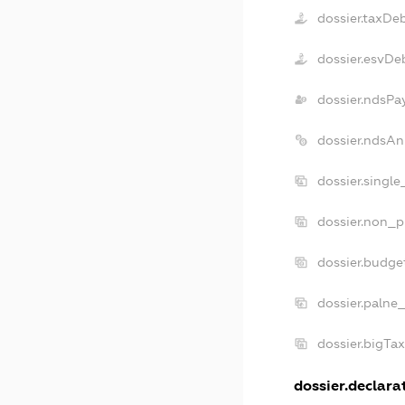
dossier.taxDe
dossier.esvDe
dossier.ndsPa
dossier.ndsAn
dossier.singl
dossier.non_p
dossier.budge
dossier.palne_
dossier.bigTa
dossier.declarat