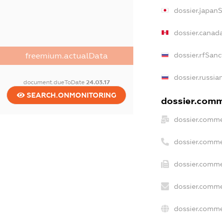
dossier.japan
dossier.canad
dossier.rfSanc
freemium.actualData
dossier.russia
document.dueToDate
24.03.17
SEARCH.ONMONITORING
dossier.comme
dossier.comme
dossier.comme
dossier.comme
dossier.comme
dossier.comme