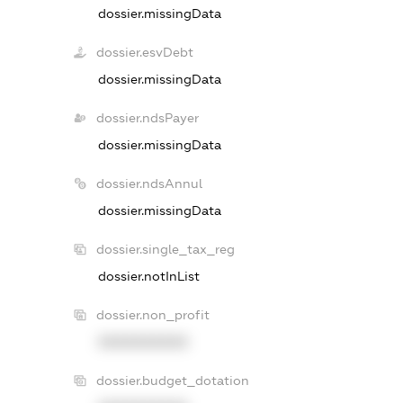
dossier.missingData
dossier.esvDebt
dossier.missingData
dossier.ndsPayer
dossier.missingData
dossier.ndsAnnul
dossier.missingData
dossier.single_tax_reg
dossier.notInList
dossier.non_profit
XXXXXXXXXX
dossier.budget_dotation