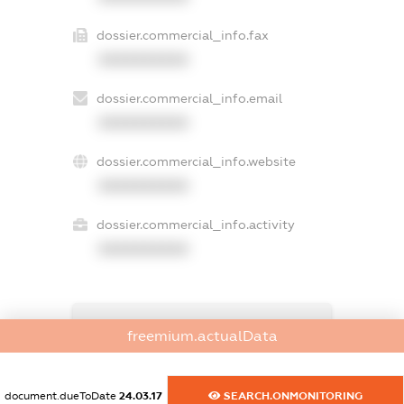
dossier.commercial_info.fax
XXXXXXXXXX
dossier.commercial_info.email
XXXXXXXXXX
dossier.commercial_info.website
XXXXXXXXXX
dossier.commercial_info.activity
XXXXXXXXXX
freemium.exampleText_1
freemium.actualData
freemium.exampleText_2
freemium.anonymousPerSearch2
FREEMIUM.DETAILS
document.dueToDate
24.03.17
SEARCH.ONMONITORING