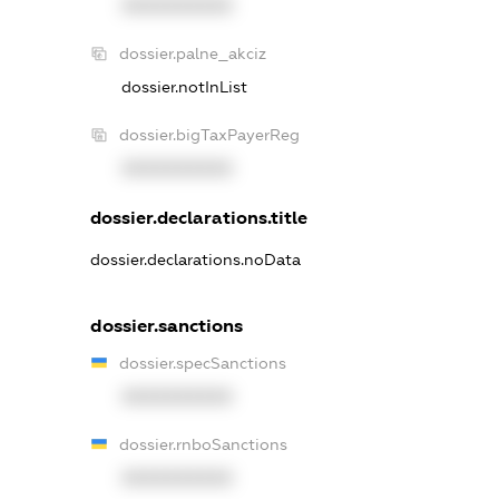
XXXXXXXXXX
dossier.palne_akciz
dossier.notInList
dossier.bigTaxPayerReg
XXXXXXXXXX
dossier.declarations.title
dossier.declarations.noData
dossier.sanctions
dossier.specSanctions
XXXXXXXXXX
dossier.rnboSanctions
XXXXXXXXXX