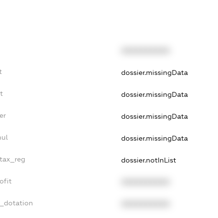
XXXXXXXXXX
t
dossier.missingData
t
dossier.missingData
er
dossier.missingData
nul
dossier.missingData
_tax_reg
dossier.notInList
ofit
XXXXXXXXXX
t_dotation
XXXXXXXXXX