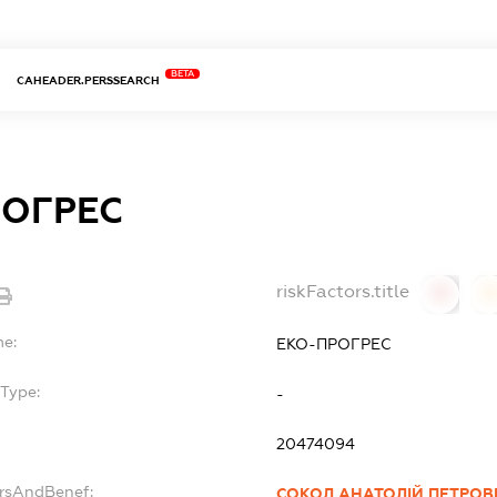
BETA
CAHEADER.PERSSEARCH
РОГРЕС
riskFactors.title
0
0
me:
ЕКО-ПРОГРЕС
Type:
-
20474094
ersAndBenef:
СОКОЛ АНАТОЛІЙ ПЕТРОВ