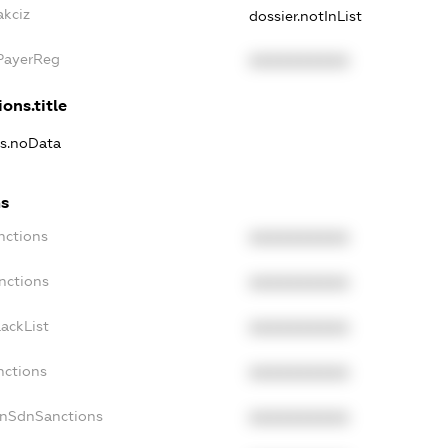
akciz
dossier.notInList
xPayerReg
XXXXXXXXXX
ons.title
ns.noData
ns
nctions
XXXXXXXXXX
nctions
XXXXXXXXXX
ackList
XXXXXXXXXX
nctions
XXXXXXXXXX
onSdnSanctions
XXXXXXXXXX