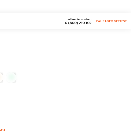
caHeader.contact
CAHEADER.GETTEST
0 (800) 210 102
0
ИЧ