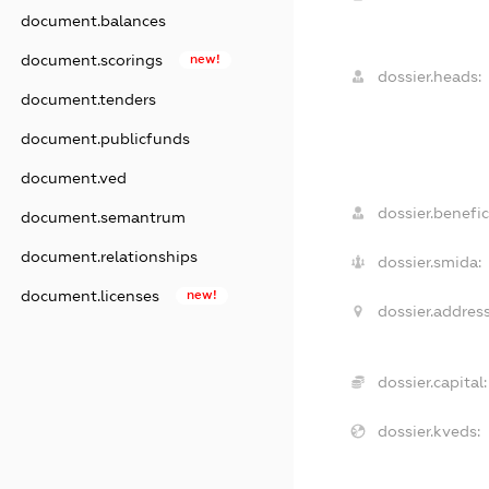
document.balances
document.scorings
new!
dossier.heads:
document.tenders
document.publicfunds
document.ved
dossier.benefic
document.semantrum
document.relationships
dossier.smida:
document.licenses
new!
dossier.address
dossier.capital:
dossier.kveds: