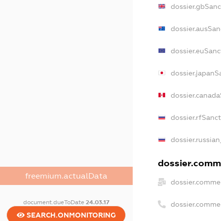
dossier.gbSanc
dossier.ausSan
dossier.euSanc
dossier.japanS
dossier.canad
dossier.rfSanc
dossier.russian
dossier.comme
freemium.actualData
dossier.commer
document.dueToDate
24.03.17
dossier.comme
SEARCH.ONMONITORING