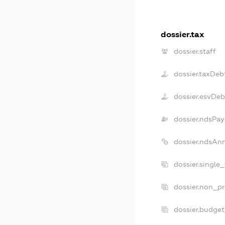
dossier.tax
dossier.staff
dossier.taxDeb
dossier.esvDeb
dossier.ndsPay
dossier.ndsAn
dossier.single
dossier.non_pr
dossier.budge