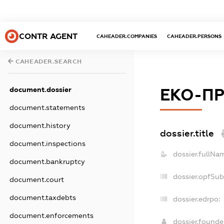
CONTR AGENT
CAHEADER.COMPANIES
CAHEADER.PERSONS
CAHEADER.SEARCH
document.dossier
ЕКО-П
document.statements
document.history
dossier.title
document.inspections
dossier.fullNa
document.bankruptcy
dossier.opfSub
document.court
document.taxdebts
dossier.edrpo:
document.enforcements
dossier.found