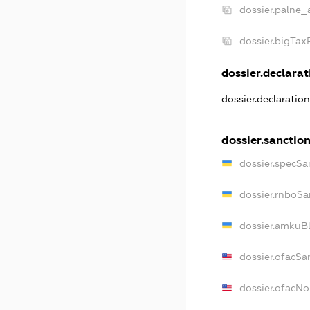
dossier.palne_
dossier.bigTa
dossier.declarati
dossier.declaratio
dossier.sanctio
dossier.specSa
dossier.rnboSa
dossier.amkuBl
dossier.ofacSa
dossier.ofacN