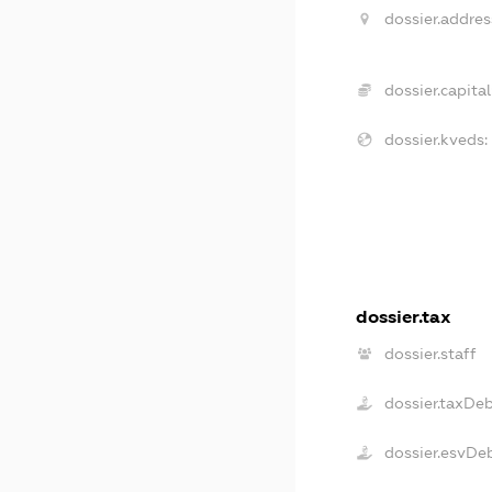
dossier.addres
dossier.capital
dossier.kveds:
dossier.tax
dossier.staff
dossier.taxDe
dossier.esvDe