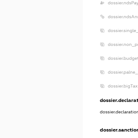
dossier.ndsPa
dossier.ndsAn
dossier.singl
dossier.non_p
dossier.budge
dossier.palne_
dossier.bigTa
dossier.declarat
dossier.declarati
dossier.sanctio