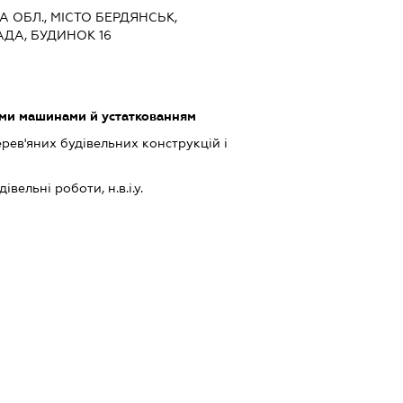
КА ОБЛ., МІСТО БЕРДЯНСЬК,
АДА, БУДИНОК 16
ими машинами й устаткованням
ев'яних будівельних конструкцій і
івельні роботи, н.в.і.у.