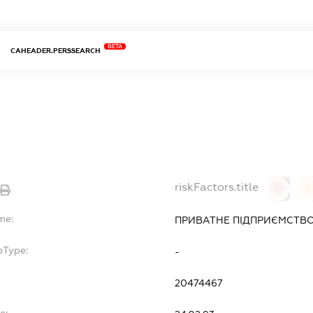
BETA
CAHEADER.PERSSEARCH
riskFactors.title
0
0
me:
ПРИВАТНЕ ПІДПРИЄМСТВО
bType:
-
20474467
e: