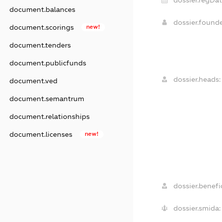
document.balances
dossier.found
document.scorings
new!
document.tenders
document.publicfunds
dossier.heads:
document.ved
document.semantrum
document.relationships
document.licenses
new!
dossier.benefic
dossier.smida: