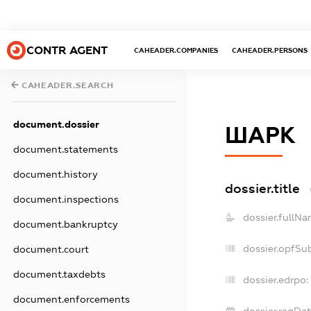
CONTR AGENT
CAHEADER.COMPANIES
CAHEADER.PERSONS
CAHEADER.SEARCH
document.dossier
ШАРК
document.statements
document.history
dossier.title
document.inspections
dossier.fullNa
document.bankruptcy
dossier.opfSu
document.court
document.taxdebts
dossier.edrpo:
document.enforcements
dossier.regDat