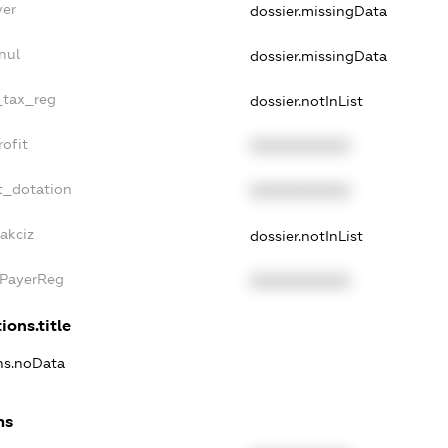
yer
dossier.missingData
nul
dossier.missingData
e_tax_reg
dossier.notInList
rofit
XXXXXXXXXX
t_dotation
XXXXXXXXXX
akciz
dossier.notInList
xPayerReg
XXXXXXXXXX
ions.title
ons.noData
ns