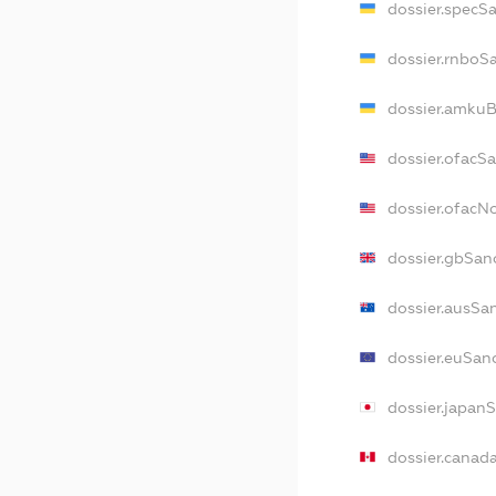
dossier.specS
dossier.rnboS
dossier.amkuB
dossier.ofacS
dossier.ofac
dossier.gbSan
dossier.ausSa
dossier.euSan
dossier.japan
dossier.canad