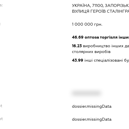
s:
УКРАЇНА, 71100, ЗАПОРІЗЬ
ВУЛИЦЯ ГЕРОЇВ СТАЛІНГР
:
1 000 000 грн.
46.69
оптова торгівля інш
16.23
виробництво інших дер
столярних виробів
43.99
інші спеціалізовані буд
XXXXXXXXXX
bt
dossier.missingData
bt
dossier.missingData