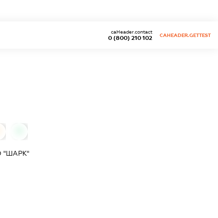
caHeader.contact
CAHEADER.GETTEST
0 (800) 210 102
0
 "ШАРК"