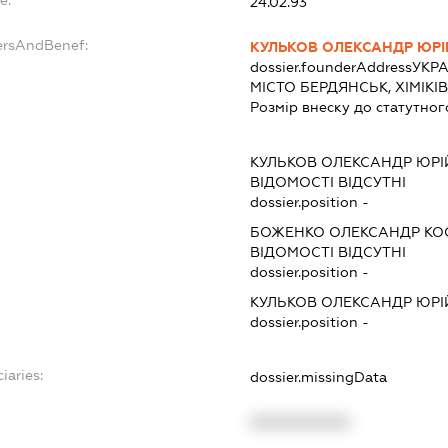
24.02.93
ersAndBenef:
КУЛЬКОВ ОЛЕКСАНДР ЮР
dossier.founderAddress
УКРА
МІСТО БЕРДЯНСЬК, ХІМІКІВ
Розмір внеску до статутног
КУЛЬКОВ ОЛЕКСАНДР ЮР
ВІДОМОСТІ ВІДСУТНІ
dossier.position -
БОЖЕНКО ОЛЕКСАНДР К
ВІДОМОСТІ ВІДСУТНІ
dossier.position -
КУЛЬКОВ ОЛЕКСАНДР ЮР
dossier.position -
iaries:
dossier.missingData
XXXXXXXXXX