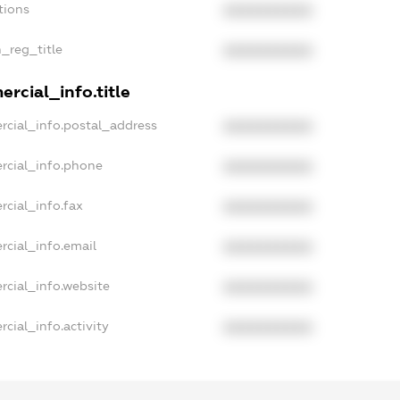
tions
XXXXXXXXXX
n_reg_title
XXXXXXXXXX
rcial_info.title
rcial_info.postal_address
XXXXXXXXXX
rcial_info.phone
XXXXXXXXXX
rcial_info.fax
XXXXXXXXXX
rcial_info.email
XXXXXXXXXX
rcial_info.website
XXXXXXXXXX
cial_info.activity
XXXXXXXXXX