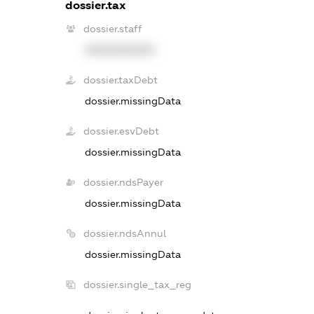
dossier.tax
dossier.staff
XXXXXXXXXX
dossier.taxDebt
dossier.missingData
dossier.esvDebt
dossier.missingData
dossier.ndsPayer
dossier.missingData
dossier.ndsAnnul
dossier.missingData
dossier.single_tax_reg