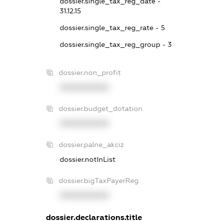
dossier.single_tax_reg_date -
31.12.15
dossier.single_tax_reg_rate - 5
dossier.single_tax_reg_group - 3
dossier.non_profit
XXXXXXXXXX
dossier.budget_dotation
XXXXXXXXXX
dossier.palne_akciz
dossier.notInList
dossier.bigTaxPayerReg
XXXXXXXXXX
dossier.declarations.title