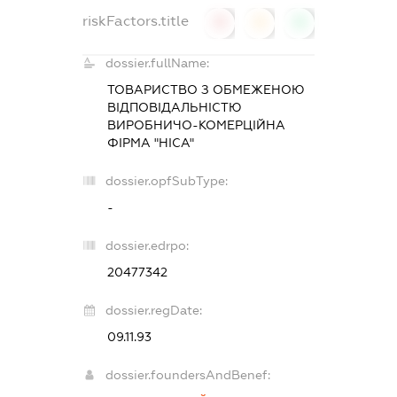
riskFactors.title
0
0
0
dossier.fullName:
ТОВАРИСТВО З ОБМЕЖЕНОЮ
ВІДПОВІДАЛЬНІСТЮ
ВИРОБНИЧО-КОМЕРЦІЙНА
ФІРМА "НІСА"
dossier.opfSubType:
-
dossier.edrpo:
20477342
dossier.regDate:
09.11.93
dossier.foundersAndBenef: