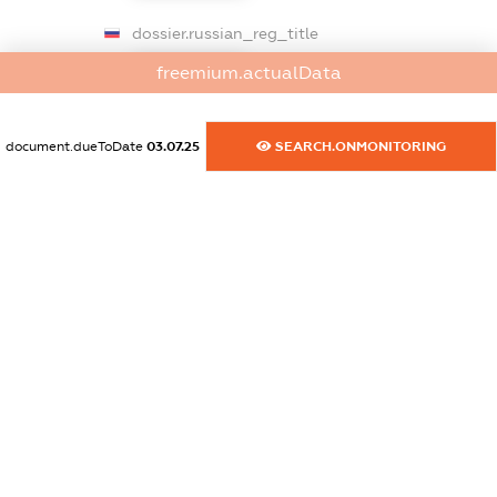
dossier.russian_reg_title
XXXXXXXXXX
freemium.actualData
dossier.commercial_info.title
document.dueToDate
03.07.25
SEARCH.ONMONITORING
dossier.commercial_info.postal_address
XXXXXXXXXX
dossier.commercial_info.phone
XXXXXXXXXX
dossier.commercial_info.fax
XXXXXXXXXX
dossier.commercial_info.email
XXXXXXXXXX
dossier.commercial_info.website