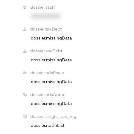
dossier.staff
XXXXXXXXXX
dossier.taxDebt
dossier.missingData
dossier.esvDebt
dossier.missingData
dossier.ndsPayer
dossier.missingData
dossier.ndsAnnul
dossier.missingData
dossier.single_tax_reg
dossier.notInList