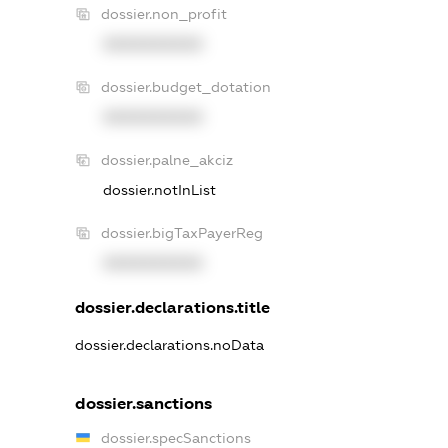
dossier.non_profit
XXXXXXXXXX
dossier.budget_dotation
XXXXXXXXXX
dossier.palne_akciz
dossier.notInList
dossier.bigTaxPayerReg
XXXXXXXXXX
dossier.declarations.title
dossier.declarations.noData
dossier.sanctions
dossier.specSanctions