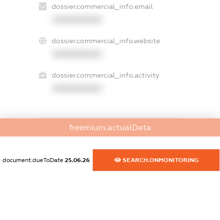
dossier.commercial_info.email
XXXXXXXXXX
dossier.commercial_info.website
XXXXXXXXXX
dossier.commercial_info.activity
XXXXXXXXXX
freemium.actualData
freemium.exampleText_1
freemium.exampleText_2
freemium.anonymousPerSearch2
document.dueToDate
25.06.26
SEARCH.ONMONITORING
FREEMIUM.DETAILS
FREEMIUM.REGISTER