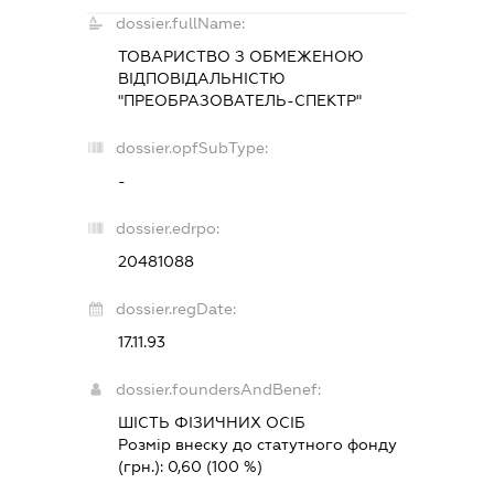
dossier.fullName:
ТОВАРИСТВО З ОБМЕЖЕНОЮ
ВІДПОВІДАЛЬНІСТЮ
"ПРЕОБРАЗОВАТЕЛЬ-СПЕКТР"
dossier.opfSubType:
-
dossier.edrpo:
20481088
dossier.regDate:
17.11.93
dossier.foundersAndBenef:
ШІСТЬ ФІЗИЧНИХ ОСІБ
Розмір внеску до статутного фонду
(грн.):
0,60
(100 %)