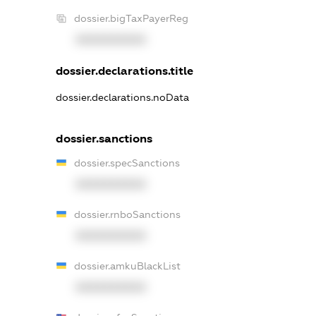
dossier.bigTaxPayerReg
XXXXXXXXXX
dossier.declarations.title
dossier.declarations.noData
dossier.sanctions
dossier.specSanctions
XXXXXXXXXX
dossier.rnboSanctions
XXXXXXXXXX
dossier.amkuBlackList
XXXXXXXXXX