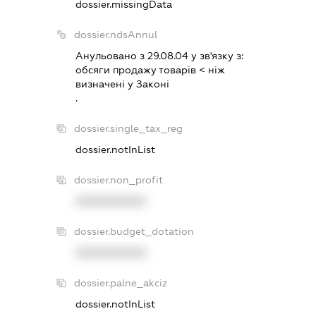
dossier.missingData
dossier.ndsAnnul
Анульовано з 29.08.04 у зв'язку з:
обсяги продажу товарiв < нiж
визначенi у Законi
.
dossier.single_tax_reg
dossier.notInList
dossier.non_profit
XXXXXXXXXX
dossier.budget_dotation
XXXXXXXXXX
dossier.palne_akciz
dossier.notInList