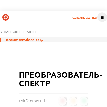
CAHEADER.GETTEST
CAHEADER.SEARCH
document.dossier
ПРЕОБРАЗОВАТЕЛЬ-
СПЕКТР
riskFactors.title
0
0
0