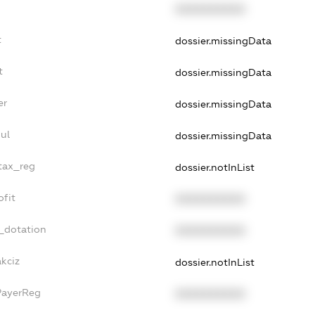
XXXXXXXXXX
t
dossier.missingData
t
dossier.missingData
er
dossier.missingData
ul
dossier.missingData
_tax_reg
dossier.notInList
ofit
XXXXXXXXXX
_dotation
XXXXXXXXXX
akciz
dossier.notInList
PayerReg
XXXXXXXXXX