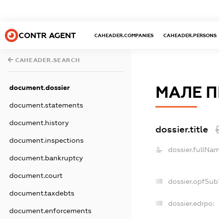
CONTR AGENT
CAHEADER.COMPANIES
CAHEADER.PERSONS
CAHEADER.SEARCH
document.dossier
МАЛЕ П
document.statements
document.history
dossier.title
document.inspections
dossier.fullNam
document.bankruptcy
document.court
dossier.opfSub
document.taxdebts
dossier.edrpo:
document.enforcements