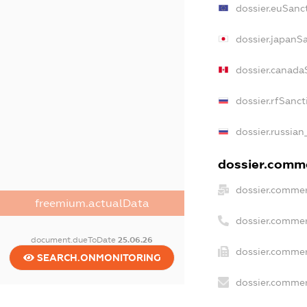
dossier.euSanc
dossier.japanS
dossier.canada
dossier.rfSanct
dossier.russian
dossier.comme
dossier.commer
freemium.actualData
dossier.commer
document.dueToDate
25.06.26
dossier.commer
SEARCH.ONMONITORING
dossier.commer