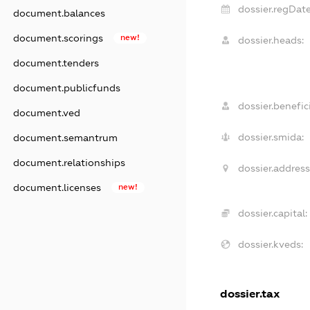
dossier.regDate
document.balances
document.scorings
new!
dossier.heads:
document.tenders
document.publicfunds
dossier.benefici
document.ved
dossier.smida:
document.semantrum
document.relationships
dossier.address
document.licenses
new!
dossier.capital:
dossier.kveds:
dossier.tax