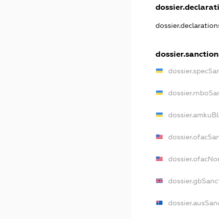
dossier.declarati
dossier.declaratio
dossier.sanction
dossier.specSa
dossier.rnboSa
dossier.amkuBl
dossier.ofacSa
dossier.ofacN
dossier.gbSanc
dossier.ausSan