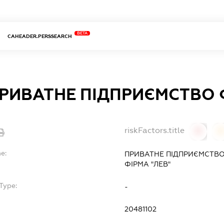
BETA
CAHEADER.PERSSEARCH
РИВАТНЕ ПІДПРИЄМСТВО Ф
riskFactors.title
0
0
e:
ПРИВАТНЕ ПІДПРИЄМСТВО
ФІРМА "ЛЕВ"
Type:
-
20481102