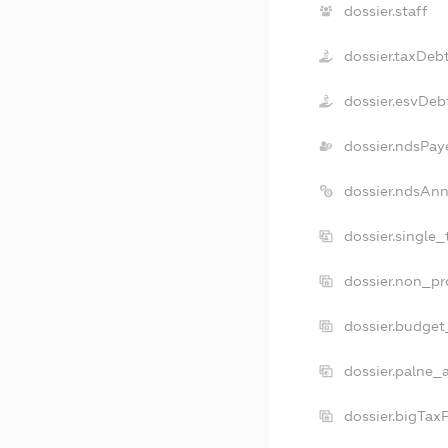
dossier.staff
dossier.taxDeb
dossier.esvDeb
dossier.ndsPay
dossier.ndsAnn
dossier.single
dossier.non_pr
dossier.budget
dossier.palne_
dossier.bigTax