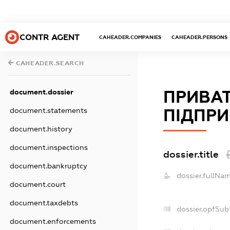
CONTR AGENT
CAHEADER.COMPANIES
CAHEADER.PERSONS
CAHEADER.SEARCH
ПРИВА
document.dossier
ПІДПРИ
document.statements
document.history
document.inspections
dossier.title
document.bankruptcy
dossier.fullNam
document.court
document.taxdebts
dossier.opfSub
document.enforcements