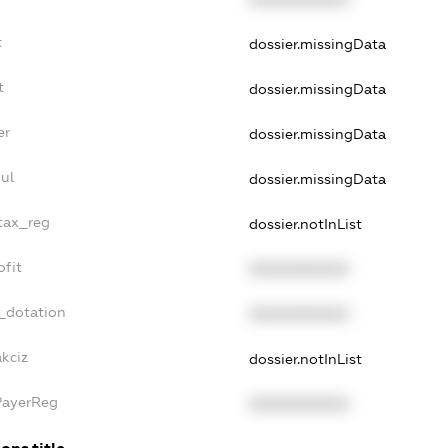
t
dossier.missingData
t
dossier.missingData
er
dossier.missingData
ul
dossier.missingData
_tax_reg
dossier.notInList
ofit
XXXXXXXXXX
_dotation
XXXXXXXXXX
akciz
dossier.notInList
PayerReg
XXXXXXXXXX