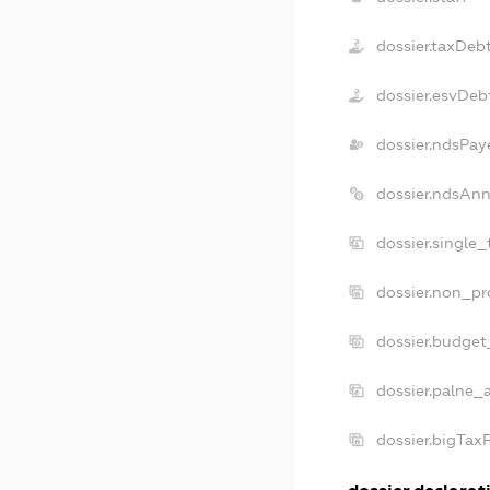
dossier.taxDeb
dossier.esvDeb
dossier.ndsPay
dossier.ndsAnn
dossier.single
dossier.non_pr
dossier.budget
dossier.palne_
dossier.bigTax