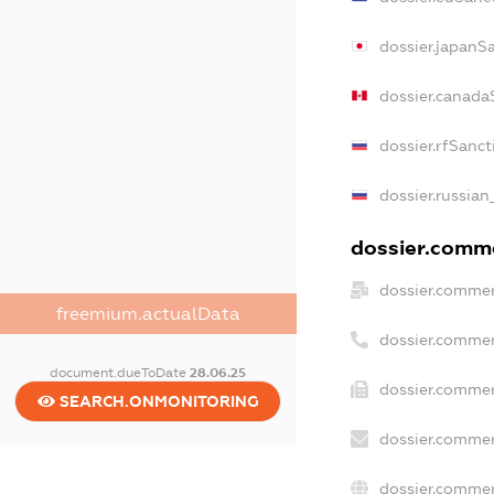
dossier.japanS
dossier.canada
dossier.rfSanct
dossier.russian
dossier.comme
dossier.commer
freemium.actualData
dossier.commer
document.dueToDate
28.06.25
dossier.commer
SEARCH.ONMONITORING
dossier.commer
dossier.commer