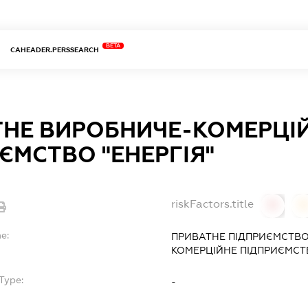
BETA
CAHEADER.PERSSEARCH
ТНЕ ВИРОБНИЧЕ-КОМЕРЦІ
ЄМСТВО "ЕНЕРГІЯ"
riskFactors.title
0
0
e:
ПРИВАТНЕ ПІДПРИЄМСТВО
КОМЕРЦІЙНЕ ПІДПРИЄМСТВ
Type:
-