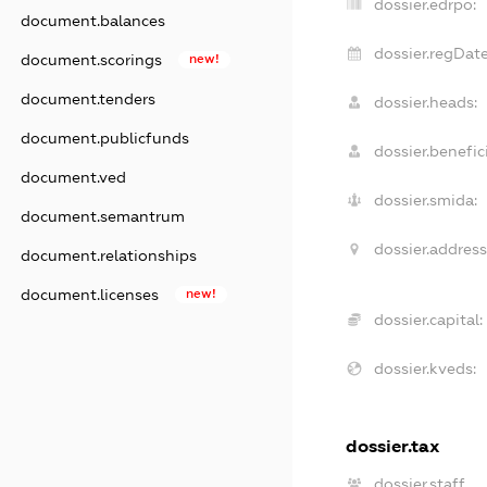
dossier.edrpo:
document.balances
dossier.regDate
document.scorings
new!
document.tenders
dossier.heads:
document.publicfunds
dossier.benefici
document.ved
dossier.smida:
document.semantrum
dossier.address
document.relationships
document.licenses
new!
dossier.capital:
dossier.kveds:
dossier.tax
dossier.staff