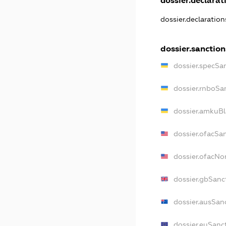
dossier.declarati
dossier.declaratio
dossier.sanction
dossier.specSa
dossier.rnboSa
dossier.amkuBl
dossier.ofacSa
dossier.ofacN
dossier.gbSanc
dossier.ausSan
dossier.euSanc