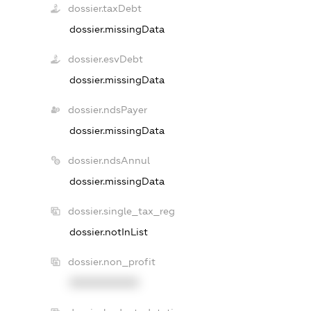
dossier.taxDebt
dossier.missingData
dossier.esvDebt
dossier.missingData
dossier.ndsPayer
dossier.missingData
dossier.ndsAnnul
dossier.missingData
dossier.single_tax_reg
dossier.notInList
dossier.non_profit
XXXXXXXXXX