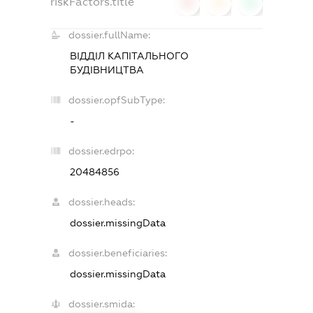
riskFactors.title
0
0
0
dossier.fullName:
ВІДДІЛ КАПІТАЛЬНОГО
БУДІВНИЦТВА
dossier.opfSubType:
-
dossier.edrpo:
20484856
dossier.heads:
dossier.missingData
dossier.beneficiaries:
dossier.missingData
dossier.smida: