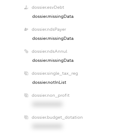
dossier.esvDebt
dossier.missingData
dossier.ndsPayer
dossier.missingData
dossier.ndsAnnul
dossier.missingData
dossier.single_tax_reg
dossier.notInList
dossier.non_profit
XXXXXXXXXX
dossier.budget_dotation
XXXXXXXXXX