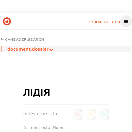
CAHEADER.GETTEST
CAHEADER.SEARCH
document.dossier
ЛІДІЯ
riskFactors.title
0
0
0
dossier.fullName: