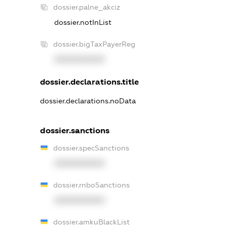
dossier.palne_akciz
dossier.notInList
dossier.bigTaxPayerReg
XXXXXXXXXX
dossier.declarations.title
dossier.declarations.noData
dossier.sanctions
dossier.specSanctions
XXXXXXXXXX
dossier.rnboSanctions
XXXXXXXXXX
dossier.amkuBlackList