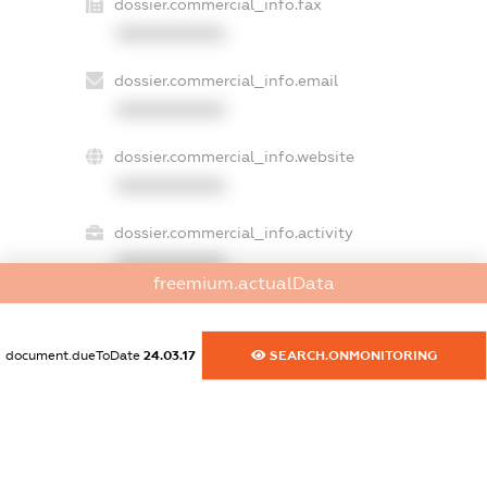
dossier.commercial_info.fax
XXXXXXXXXX
dossier.commercial_info.email
XXXXXXXXXX
dossier.commercial_info.website
XXXXXXXXXX
dossier.commercial_info.activity
XXXXXXXXXX
freemium.actualData
document.dueToDate
24.03.17
SEARCH.ONMONITORING
freemium.exampleText_1
freemium.exampleText_2
freemium.anonymousPerSearch2
FREEMIUM.DETAILS
FREEMIUM.REGISTER