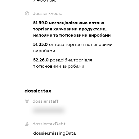
dossier.kveds:
51.39.0
неспеціалізована оптова
торгівля харчовими продуктами,
напоями та тютюновими виробами
51.35.0
оптова торгівля тютюновими
виробами
52.26.0
роздрібна торгівля
тютюновими виробами
dossier.tax
dossier.staff
XXXXXXXXXX
dossier.taxDebt
dossier.missingData