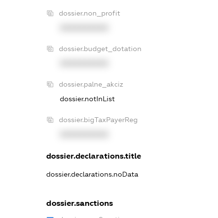
dossier.non_profit
XXXXXXXXXX
dossier.budget_dotation
XXXXXXXXXX
dossier.palne_akciz
dossier.notInList
dossier.bigTaxPayerReg
XXXXXXXXXX
dossier.declarations.title
dossier.declarations.noData
dossier.sanctions