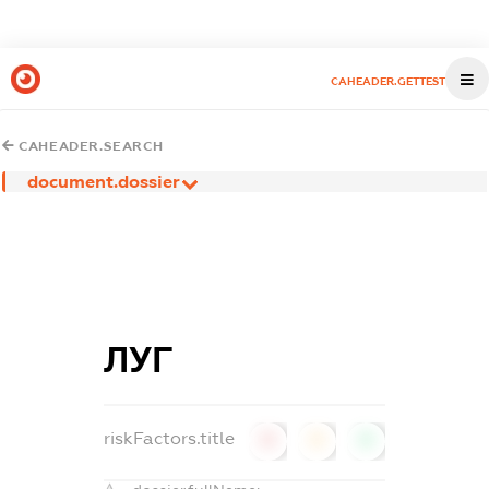
CAHEADER.GETTEST
CAHEADER.SEARCH
document.dossier
ЛУГ
riskFactors.title
0
0
0