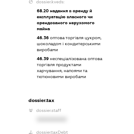
dossier.kveds:
68.20
надання в оренду й
експлуатацію власного чи
орендованого нерухомого
майна
46.36
оптова торгівля цукром,
шоколадом і кондитерськими
виробами
46.39
неспеціалізована оптова
торгівля продуктами
харчування, напоями та
тютюновими виробами
dossier.tax
dossier.staff
XXXXXXXXXX
dossier.taxDebt