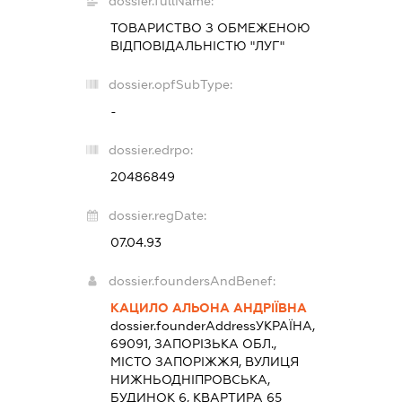
dossier.fullName:
ТОВАРИСТВО З ОБМЕЖЕНОЮ
ВІДПОВІДАЛЬНІСТЮ "ЛУГ"
dossier.opfSubType:
-
dossier.edrpo:
20486849
dossier.regDate:
07.04.93
dossier.foundersAndBenef:
КАЦИЛО АЛЬОНА АНДРІЇВНА
dossier.founderAddress
УКРАЇНА,
69091, ЗАПОРІЗЬКА ОБЛ.,
МІСТО ЗАПОРІЖЖЯ, ВУЛИЦЯ
НИЖНЬОДНІПРОВСЬКА,
БУДИНОК 6, КВАРТИРА 65