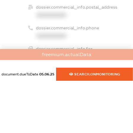
dossier.commercial_info.postal_address
XXXXXXXXXX
dossier.commercial_info.phone
XXXXXXXXXX
dossier.commercial_info.fax
freemium.actualData
XXXXXXXXXX
dossier.commercial_info.email
document.dueToDate
05.06.25
SEARCH.ONMONITORING
XXXXXXXXXX
dossier.commercial_info.website
XXXXXXXXXX
dossier.commercial_info.activity
XXXXXXXXXX