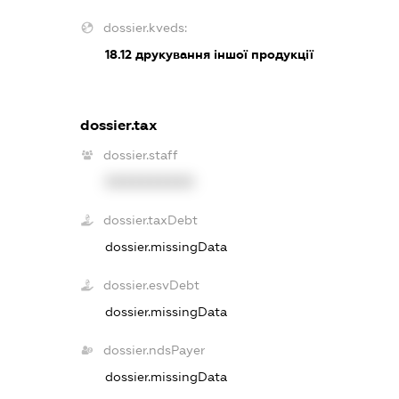
dossier.kveds:
18.12
друкування іншої продукції
dossier.tax
dossier.staff
XXXXXXXXXX
dossier.taxDebt
dossier.missingData
dossier.esvDebt
dossier.missingData
dossier.ndsPayer
dossier.missingData