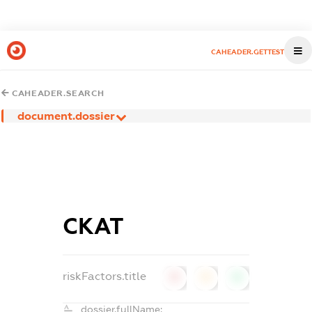
CAHEADER.GETTEST
CAHEADER.SEARCH
document.dossier
СКАТ
riskFactors.title
0
0
0
dossier.fullName: