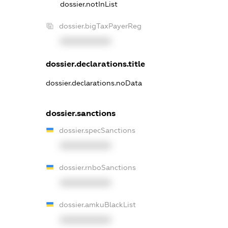
dossier.notInList
dossier.bigTaxPayerReg
XXXXXXXXXX
dossier.declarations.title
dossier.declarations.noData
dossier.sanctions
dossier.specSanctions
XXXXXXXXXX
dossier.rnboSanctions
XXXXXXXXXX
dossier.amkuBlackList
XXXXXXXXXX