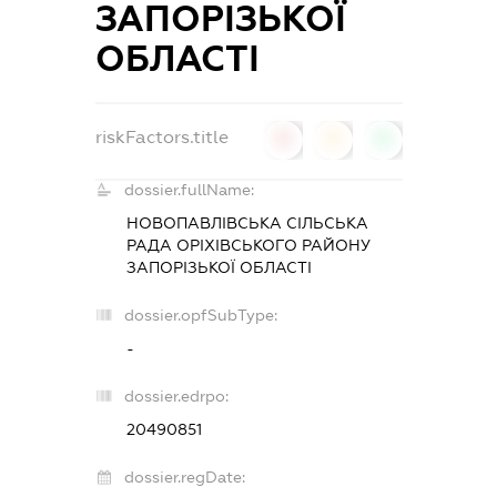
ЗАПОРІЗЬКОЇ
ОБЛАСТІ
riskFactors.title
0
0
0
dossier.fullName:
НОВОПАВЛІВСЬКА СІЛЬСЬКА
РАДА ОРІХІВСЬКОГО РАЙОНУ
ЗАПОРІЗЬКОЇ ОБЛАСТІ
dossier.opfSubType:
-
dossier.edrpo:
20490851
dossier.regDate: