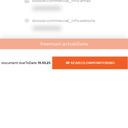
dossier.commercial_info.email
XXXXXXXXXX
dossier.commercial_info.website
XXXXXXXXXX
dossier.commercial_info.activity
freemium.actualData
XXXXXXXXXX
document.dueToDate
31.10.25
SEARCH.ONMONITORING
freemium.exampleText_1
freemium.exampleText_2
freemium.anonymousPerSearch2
FREEMIUM.DETAILS
FREEMIUM.REGISTER