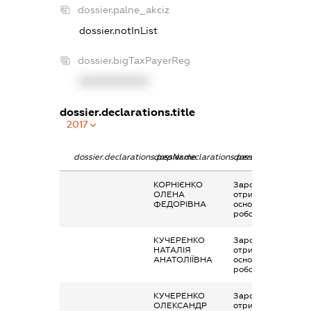
dossier.palne_akciz
dossier.notInList
dossier.bigTaxPayerReg
XXXXXXXXXX
dossier.declarations.title
2017
dossier.declarations.pepName
dossier.declarations.personName
dossier.declaration
КОРНІЄНКО
Заробітна плата
ОЛЕНА
отримана за
ФЕДОРІВНА
основним місцем
роботи
КУЧЕРЕНКО
Заробітна плата
НАТАЛІЯ
отримана за
АНАТОЛІЇВНА
основним місцем
роботи
КУЧЕРЕНКО
Заробітна плата
ОЛЕКСАНДР
отримана за