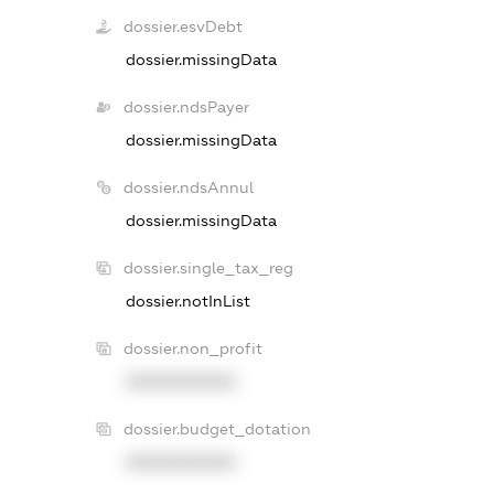
dossier.esvDebt
dossier.missingData
dossier.ndsPayer
dossier.missingData
dossier.ndsAnnul
dossier.missingData
dossier.single_tax_reg
dossier.notInList
dossier.non_profit
XXXXXXXXXX
dossier.budget_dotation
XXXXXXXXXX