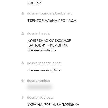
20.05.97
dossier.foundersAndBenef:
ТЕРИТОРІАЛЬНА ГРОМАДА
dossier.heads:
КУЧЕРЕНКО ОЛЕКСАНДР
ІВАНОВИЧ
-
КЕРІВНИК
dossier.position -
dossier.beneficiaries:
dossier.missingData
dossier.smida:
XXXXXXXXXX
dossier.address:
УКРАЇНА, 70544, ЗАПОРІЗЬКА