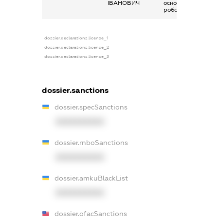
ІВАНОВИЧ
основним місцем
роботи
dossier.declarations.license_1
dossier.declarations.license_2
dossier.declarations.license_3
dossier.sanctions
dossier.specSanctions
XXXXXXXXXX
dossier.rnboSanctions
XXXXXXXXXX
dossier.amkuBlackList
XXXXXXXXXX
dossier.ofacSanctions