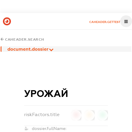
CAHEADER.GETTEST
CAHEADER.SEARCH
document.dossier
УРОЖАЙ
riskFactors.title
0
0
0
dossier.fullName: