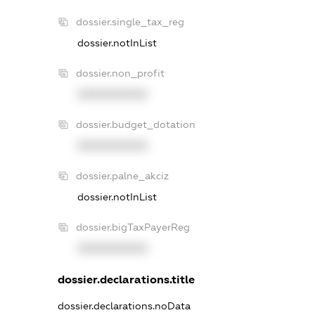
dossier.single_tax_reg
dossier.notInList
dossier.non_profit
XXXXXXXXXX
dossier.budget_dotation
XXXXXXXXXX
dossier.palne_akciz
dossier.notInList
dossier.bigTaxPayerReg
XXXXXXXXXX
dossier.declarations.title
dossier.declarations.noData