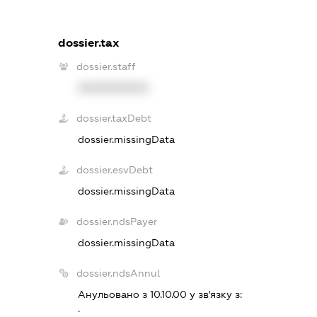
dossier.tax
dossier.staff
XXXXXXXXXX
dossier.taxDebt
dossier.missingData
dossier.esvDebt
dossier.missingData
dossier.ndsPayer
dossier.missingData
dossier.ndsAnnul
Анульовано з 10.10.00 у зв'язку з:
.