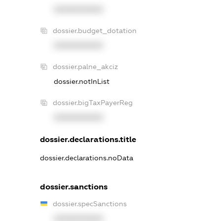
XXXXXXXXXX
dossier.budget_dotation
XXXXXXXXXX
dossier.palne_akciz
dossier.notInList
dossier.bigTaxPayerReg
XXXXXXXXXX
dossier.declarations.title
dossier.declarations.noData
dossier.sanctions
dossier.specSanctions
XXXXXXXXXX