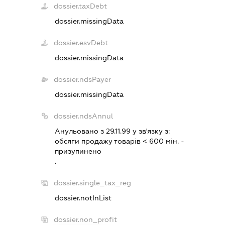
dossier.taxDebt
dossier.missingData
dossier.esvDebt
dossier.missingData
dossier.ndsPayer
dossier.missingData
dossier.ndsAnnul
Анульовано з 29.11.99 у зв'язку з:
обсяги продажу товарiв < 600 мiн. -
призупинено
.
dossier.single_tax_reg
dossier.notInList
dossier.non_profit