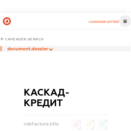
CAHEADER.GETTEST
CAHEADER.SEARCH
document.dossier
КАСКАД-
КРЕДИТ
riskFactors.title
0
0
0