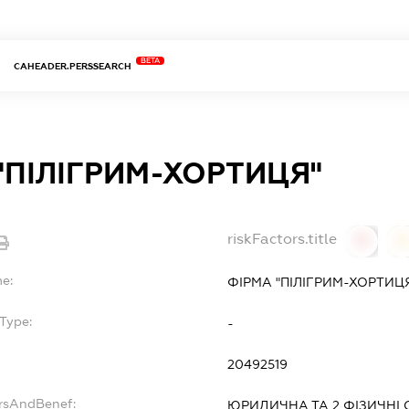
BETA
CAHEADER.PERSSEARCH
"ПІЛІГРИМ-ХОРТИЦЯ"
riskFactors.title
0
0
me:
ФІРМА "ПІЛІГРИМ-ХОРТИЦ
Type:
-
20492519
ersAndBenef:
ЮРИДИЧНА ТА 2 ФІЗИЧНІ