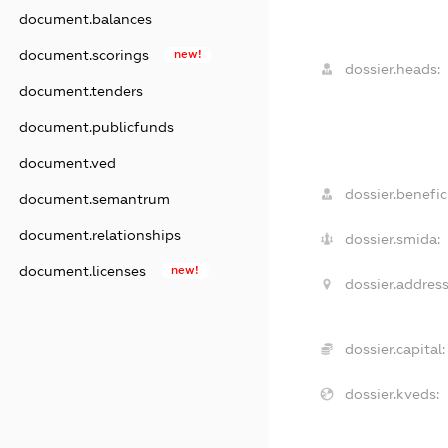
document.balances
document.scorings
new!
dossier.heads:
document.tenders
document.publicfunds
document.ved
dossier.benefici
document.semantrum
document.relationships
dossier.smida:
document.licenses
new!
dossier.address
dossier.capital:
dossier.kveds: