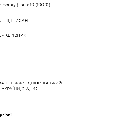
о фонду (грн.):
10
(100 %)
А
-
ПІДПИСАНТ
А
-
КЕРІВНИК
, ЗАПОРІЖЖЯ, ДНІПРОВСЬКИЙ,
УКРАЇНИ, 2-А, 142
ргівлі