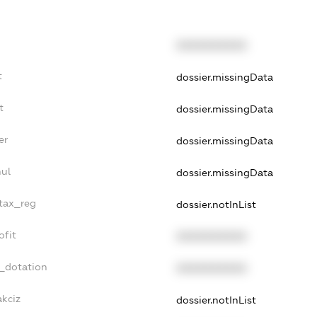
XXXXXXXXXX
t
dossier.missingData
t
dossier.missingData
er
dossier.missingData
nul
dossier.missingData
_tax_reg
dossier.notInList
ofit
XXXXXXXXXX
t_dotation
XXXXXXXXXX
akciz
dossier.notInList