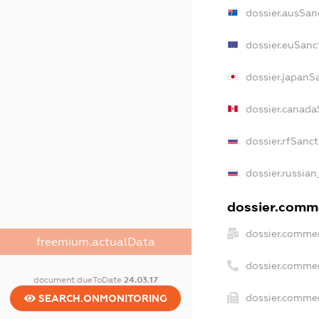
dossier.ausSan
dossier.euSanc
dossier.japanS
dossier.canada
dossier.rfSanc
dossier.russian
dossier.comme
dossier.commer
freemium.actualData
dossier.comme
document.dueToDate
24.03.17
dossier.commer
SEARCH.ONMONITORING