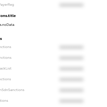
xPayerReg
XXXXXXXXXX
ons.title
ns.noData
ns
nctions
XXXXXXXXXX
nctions
XXXXXXXXXX
ackList
XXXXXXXXXX
nctions
XXXXXXXXXX
onSdnSanctions
XXXXXXXXXX
tions
XXXXXXXXXX