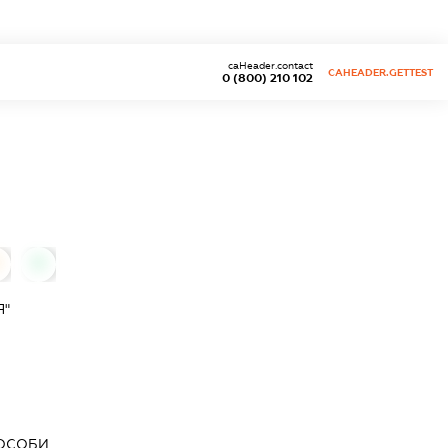
caHeader.contact
CAHEADER.GETTEST
0 (800) 210 102
0
Я"
 ОСОБИ