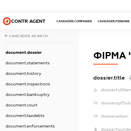
CONTR AGENT
CAHEADER.COMPANIES
CAHEADER.PERSONS
CAHEADER.SEARCH
document.dossier
ФІРМА 
document.statements
document.history
dossier.title
document.inspections
dossier.fullNa
document.bankruptcy
dossier.opfSub
document.court
document.taxdebts
dossier.edrpo:
document.enforcements
dossier.found