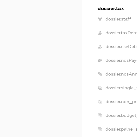
dossier.tax
dossier.staff
dossier.taxDeb
dossier.esvDeb
dossier.ndsPay
dossier.ndsAn
dossier.single
dossier.non_pr
dossier.budge
dossier.palne_