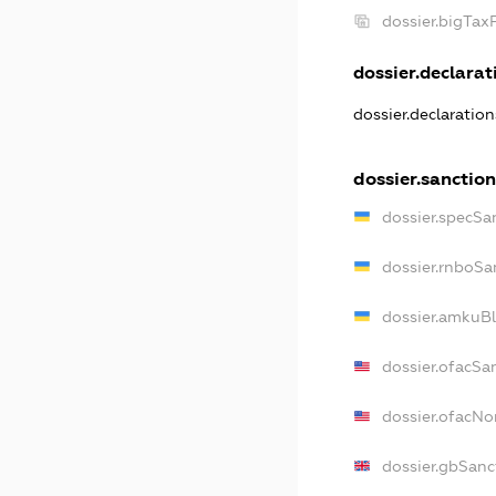
dossier.bigTa
dossier.declarati
dossier.declaratio
dossier.sanctio
dossier.specSa
dossier.rnboSa
dossier.amkuBl
dossier.ofacSa
dossier.ofacN
dossier.gbSanc