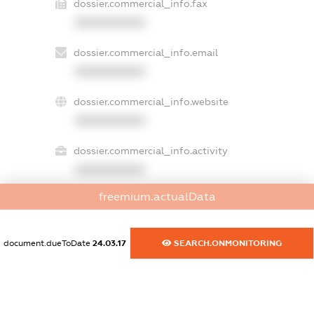
dossier.commercial_info.fax
XXXXXXXXXX
dossier.commercial_info.email
XXXXXXXXXX
dossier.commercial_info.website
XXXXXXXXXX
dossier.commercial_info.activity
XXXXXXXXXX
freemium.actualData
freemium.exampleText_1
freemium.exampleText_2
document.dueToDate
24.03.17
SEARCH.ONMONITORING
freemium.anonymousPerSearch2
FREEMIUM.DETAILS
FREEMIUM.REGISTER