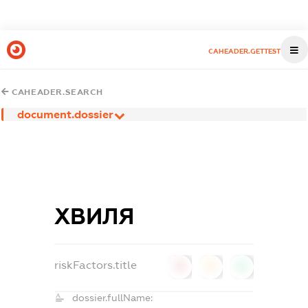
CAHEADER.GETTEST
CAHEADER.SEARCH
document.dossier
ХВИЛЯ
riskFactors.title
0
0
0
dossier.fullName: