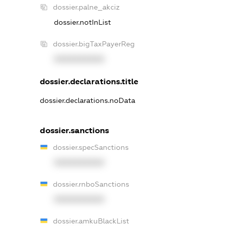
dossier.palne_akciz
dossier.notInList
dossier.bigTaxPayerReg
XXXXXXXXXX
dossier.declarations.title
dossier.declarations.noData
dossier.sanctions
dossier.specSanctions
XXXXXXXXXX
dossier.rnboSanctions
XXXXXXXXXX
dossier.amkuBlackList