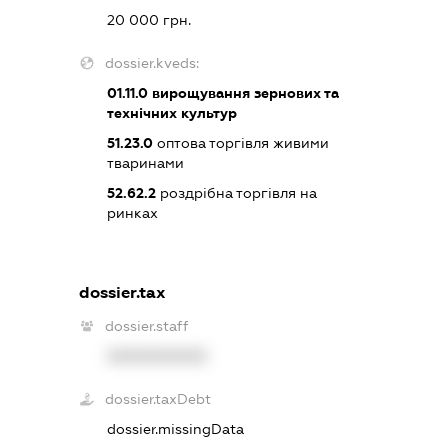
20 000 грн.
dossier.kveds:
01.11.0
вирощування зернових та
технічних культур
51.23.0
оптова торгівля живими
тваринами
52.62.2
роздрібна торгівля на
ринках
dossier.tax
dossier.staff
XXXXXXXXXX
dossier.taxDebt
dossier.missingData