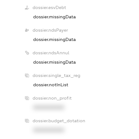
dossier.esvDebt
dossier.missingData
dossier.ndsPayer
dossier.missingData
dossier.ndsAnnul
dossier.missingData
dossier.single_tax_reg
dossier.notInList
dossier.non_profit
XXXXXXXXXX
dossier.budget_dotation
XXXXXXXXXX