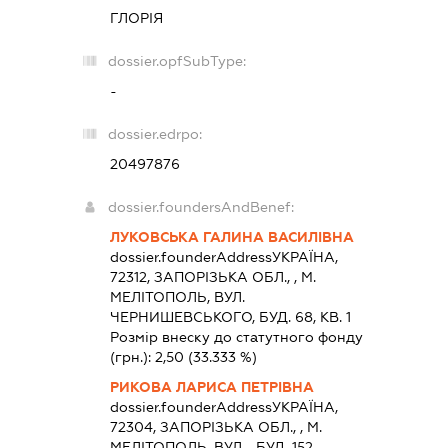
ГЛОРІЯ
dossier.opfSubType:
-
dossier.edrpo:
20497876
dossier.foundersAndBenef:
ЛУКОВСЬКА ГАЛИНА ВАСИЛІВНА
dossier.founderAddress
УКРАЇНА,
72312, ЗАПОРIЗЬКА ОБЛ., , М.
МЕЛІТОПОЛЬ, ВУЛ.
ЧЕРНИШЕВСЬКОГО, БУД. 68, КВ. 1
Розмір внеску до статутного фонду
(грн.):
2,50
(33.333 %)
РИКОВА ЛАРИСА ПЕТРІВНА
dossier.founderAddress
УКРАЇНА,
72304, ЗАПОРIЗЬКА ОБЛ., , М.
МЕЛІТОПОЛЬ, ВУЛ. , БУД. 152