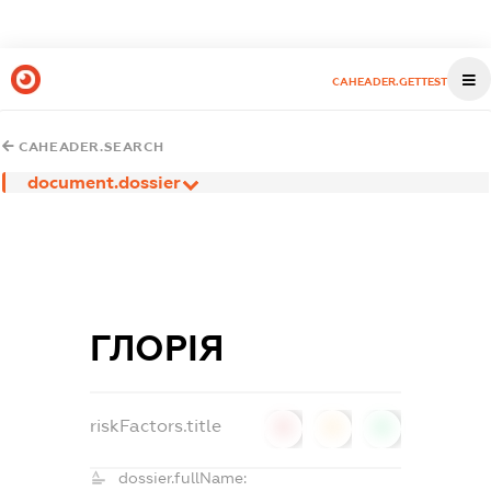
CAHEADER.GETTEST
CAHEADER.SEARCH
document.dossier
ГЛОРІЯ
riskFactors.title
0
0
0
dossier.fullName: