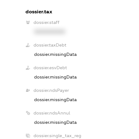
dossier.tax
dossier.staff
XXXXXXXXXX
dossier.taxDebt
dossier.missingData
dossier.esvDebt
dossier.missingData
dossier.ndsPayer
dossier.missingData
dossier.ndsAnnul
dossier.missingData
dossier.single_tax_reg