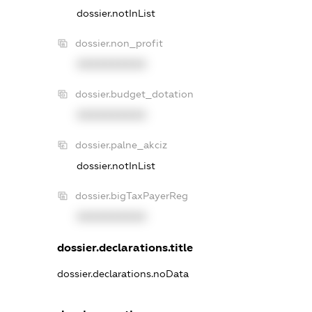
dossier.notInList
dossier.non_profit
XXXXXXXXXX
dossier.budget_dotation
XXXXXXXXXX
dossier.palne_akciz
dossier.notInList
dossier.bigTaxPayerReg
XXXXXXXXXX
dossier.declarations.title
dossier.declarations.noData