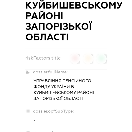
КУЙБИШЕВСЬКОМУ
РАЙОНІ
ЗАПОРІЗЬКОЇ
ОБЛАСТІ
riskFactors.title
0
0
0
dossier.fullName:
УПРАВЛІННЯ ПЕНСІЙНОГО
ФОНДУ УКРАЇНИ В
КУЙБИШЕВСЬКОМУ РАЙОНІ
ЗАПОРІЗЬКОЇ ОБЛАСТІ
dossier.opfSubType:
-