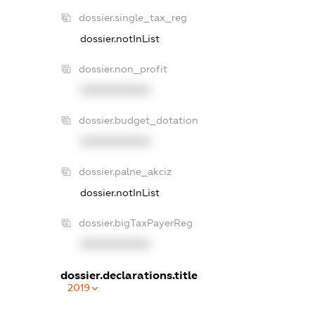
dossier.single_tax_reg
dossier.notInList
dossier.non_profit
XXXXXXXXXX
dossier.budget_dotation
XXXXXXXXXX
dossier.palne_akciz
dossier.notInList
dossier.bigTaxPayerReg
XXXXXXXXXX
dossier.declarations.title
2019