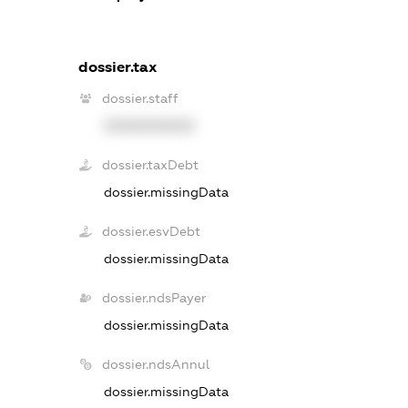
dossier.tax
dossier.staff
XXXXXXXXXX
dossier.taxDebt
dossier.missingData
dossier.esvDebt
dossier.missingData
dossier.ndsPayer
dossier.missingData
dossier.ndsAnnul
dossier.missingData