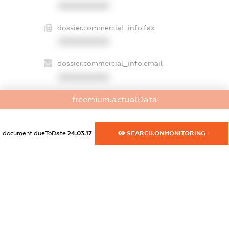
XXXXXXXXXX
dossier.commercial_info.fax
XXXXXXXXXX
dossier.commercial_info.email
XXXXXXXXXX
freemium.actualData
dossier.commercial_info.website
XXXXXXXXXX
document.dueToDate
24.03.17
SEARCH.ONMONITORING
dossier.commercial_info.activity
XXXXXXXXXX
freemium.exampleText_1
freemium.exampleText_2
freemium.anonymousPerSearch2
FREEMIUM.DETAILS