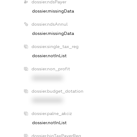
dossier.ndsPayer
dossier.missingData
dossier.ndsAnnul
dossier.missingData
dossier.single_tax_reg
dossier.notInList
dossier.non_profit
XXXXXXXXXX
dossier.budget_dotation
XXXXXXXXXX
dossier.palne_akciz
dossier.notInList
dossier.bigTaxPayerReg