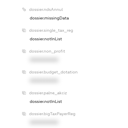
dossier.ndsAnnul
dossier.missingData
dossier.single_tax_reg
dossier.notInList
dossier.non_profit
XXXXXXXXXX
dossier.budget_dotation
XXXXXXXXXX
dossier.palne_akciz
dossier.notInList
dossier.bigTaxPayerReg
XXXXXXXXXX