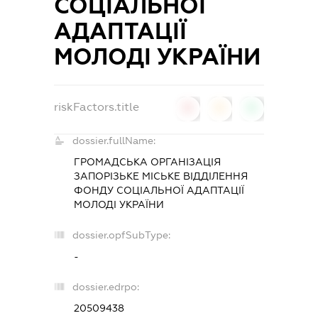
СОЦІАЛЬНОЇ
АДАПТАЦІЇ
МОЛОДІ УКРАЇНИ
riskFactors.title
0
0
0
dossier.fullName:
ГРОМАДСЬКА ОРГАНІЗАЦІЯ
ЗАПОРІЗЬКЕ МІСЬКЕ ВІДДІЛЕННЯ
ФОНДУ СОЦІАЛЬНОЇ АДАПТАЦІЇ
МОЛОДІ УКРАЇНИ
dossier.opfSubType:
-
dossier.edrpo:
20509438