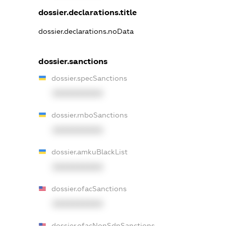
dossier.declarations.title
dossier.declarations.noData
dossier.sanctions
dossier.specSanctions
XXXXXXXXXX
dossier.rnboSanctions
XXXXXXXXXX
dossier.amkuBlackList
XXXXXXXXXX
dossier.ofacSanctions
XXXXXXXXXX
dossier.ofacNonSdnSanctions