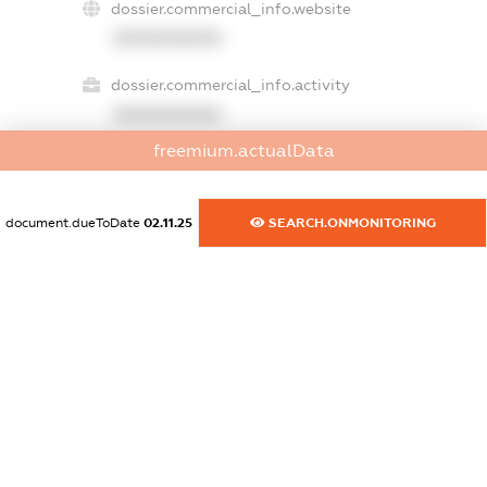
dossier.commercial_info.website
XXXXXXXXXX
dossier.commercial_info.activity
XXXXXXXXXX
freemium.actualData
freemium.exampleText_1
document.dueToDate
02.11.25
SEARCH.ONMONITORING
freemium.exampleText_2
freemium.anonymousPerSearch2
FREEMIUM.DETAILS
FREEMIUM.REGISTER