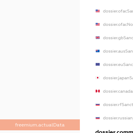
dossier.ofacSa
dossier.ofacN
dossier.gbSan
dossier.ausSan
dossier.euSanc
dossier.japanS
dossier.canad
dossier.rfSanc
dossier.russia
freemium.actualData
dossier.comme