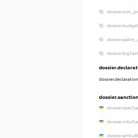
dossier.non_pr
dossier.budge
dossier.palne_
dossier.bigTa
dossier.declarat
dossier.declaratio
dossier.sanctio
dossier.specSa
dossier.rnboSa
dossier.amkuBl