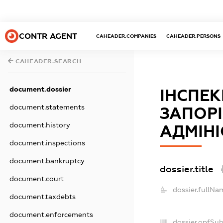
CONTR AGENT
CAHEADER.COMPANIES
CAHEADER.PERSONS
CAHEADER.SEARCH
document.dossier
ІНСПЕК
document.statements
ЗАПОРІ
document.history
АДМІНІ
document.inspections
document.bankruptcy
dossier.title
document.court
dossier.fullNa
document.taxdebts
document.enforcements
dossier.opfSu