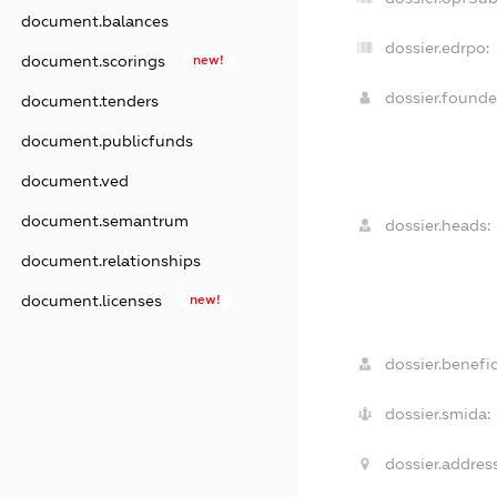
document.balances
dossier.edrpo:
document.scorings
new!
dossier.found
document.tenders
document.publicfunds
document.ved
document.semantrum
dossier.heads:
document.relationships
document.licenses
new!
dossier.benefic
dossier.smida:
dossier.address