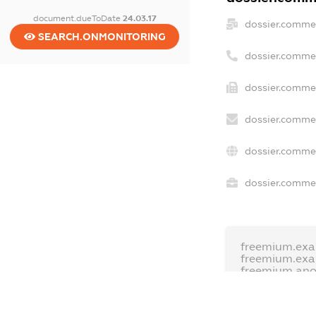
document.dueToDate
24.03.17
dossier.comme
SEARCH.ONMONITORING
dossier.comme
dossier.commer
dossier.commer
dossier.commer
dossier.commer
freemium.exa
freemium.ex
freemium.an
FREEMIUM.D