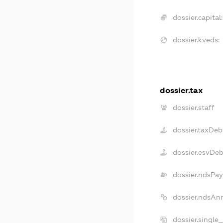
dossier.capital:
dossier.kveds:
dossier.tax
dossier.staff
dossier.taxDeb
dossier.esvDe
dossier.ndsPay
dossier.ndsAn
dossier.single