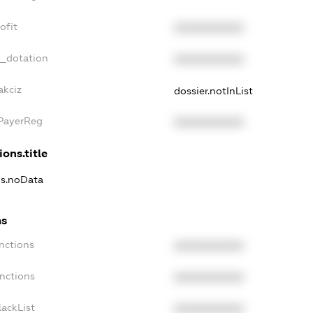
ofit
XXXXXXXXXX
t_dotation
XXXXXXXXXX
akciz
dossier.notInList
xPayerReg
XXXXXXXXXX
ions.title
ns.noData
ns
nctions
XXXXXXXXXX
nctions
XXXXXXXXXX
ackList
XXXXXXXXXX