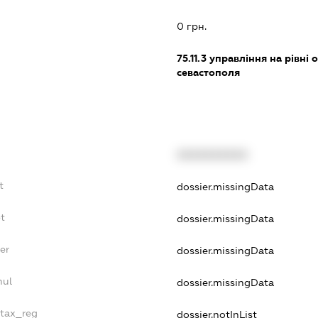
0 грн.
75.11.3
управління на рівні о
севастополя
XXXXXXXXXX
t
dossier.missingData
bt
dossier.missingData
er
dossier.missingData
nul
dossier.missingData
_tax_reg
dossier.notInList