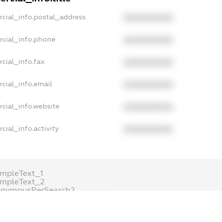
rcial_info.postal_address
XXXXXXXXXX
rcial_info.phone
XXXXXXXXXX
cial_info.fax
XXXXXXXXXX
cial_info.email
XXXXXXXXXX
cial_info.website
XXXXXXXXXX
cial_info.activity
XXXXXXXXXX
mpleText_1
ampleText_2
onymousPerSearch2
ETAILS
FREEMIUM.REGISTER