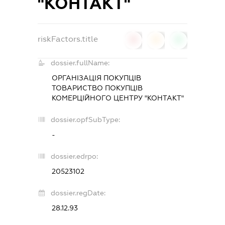
"КОНТАКТ"
riskFactors.title
0
0
0
dossier.fullName:
ОРГАНІЗАЦІЯ ПОКУПЦІВ
ТОВАРИСТВО ПОКУПЦІВ
КОМЕРЦІЙНОГО ЦЕНТРУ "КОНТАКТ"
dossier.opfSubType:
-
dossier.edrpo:
20523102
dossier.regDate:
28.12.93