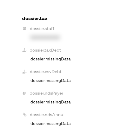
dossier.tax
dossier.staff
XXXXXXXXXX
dossier.taxDebt
dossier.missingData
dossier.esvDebt
dossier.missingData
dossier.ndsPayer
dossier.missingData
dossier.ndsAnnul
dossier.missingData