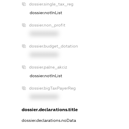
dossier.single_tax_reg
dossier.notInList
dossier.non_profit
XXXXXXXXXX
dossier.budget_dotation
XXXXXXXXXX
dossier.palne_akciz
dossier.notInList
dossier.bigTaxPayerReg
XXXXXXXXXX
dossier.declarations.title
dossier.declarations.noData