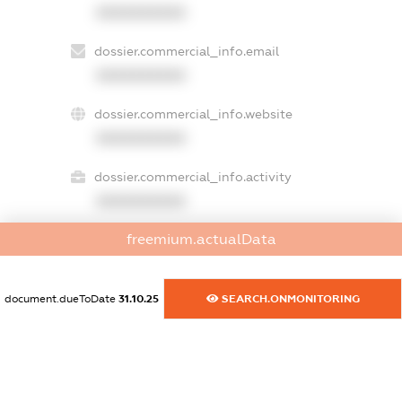
XXXXXXXXXX
dossier.commercial_info.email
XXXXXXXXXX
dossier.commercial_info.website
XXXXXXXXXX
dossier.commercial_info.activity
XXXXXXXXXX
freemium.actualData
freemium.exampleText_1
freemium.exampleText_2
document.dueToDate
31.10.25
SEARCH.ONMONITORING
freemium.anonymousPerSearch2
FREEMIUM.DETAILS
FREEMIUM.REGISTER