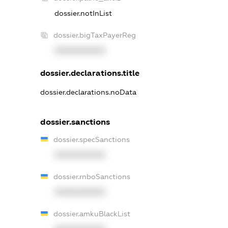
dossier.notInList
dossier.bigTaxPayerReg
XXXXXXXXXX
dossier.declarations.title
dossier.declarations.noData
dossier.sanctions
dossier.specSanctions
XXXXXXXXXX
dossier.rnboSanctions
XXXXXXXXXX
dossier.amkuBlackList