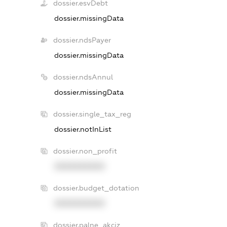
dossier.esvDebt
dossier.missingData
dossier.ndsPayer
dossier.missingData
dossier.ndsAnnul
dossier.missingData
dossier.single_tax_reg
dossier.notInList
dossier.non_profit
XXXXXXXXXX
dossier.budget_dotation
XXXXXXXXXX
dossier.palne_akciz