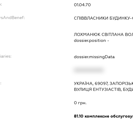
:
01.04.70
ersAndBenef:
СПІВВЛАСНИКИ БУДИНКУ-
ЛОХМАНЮК СВІТЛАНА ВО
dossier.position -
aries:
dossier.missingData
XXXXXXXXXX
:
УКРАЇНА, 69097, ЗАПОРІЗ
ВУЛИЦЯ ЕНТУЗІАСТІВ, БУД
0 грн.
81.10
комплексне обслуговув