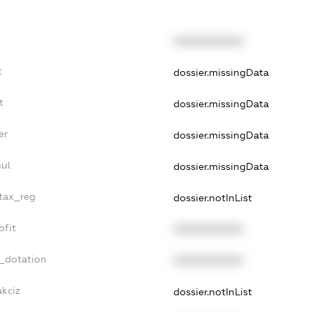
XXXXXXXXXX
t
dossier.missingData
t
dossier.missingData
er
dossier.missingData
nul
dossier.missingData
_tax_reg
dossier.notInList
ofit
XXXXXXXXXX
t_dotation
XXXXXXXXXX
akciz
dossier.notInList