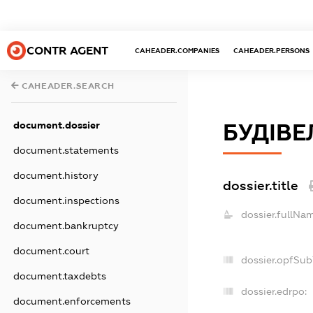
CONTR AGENT
CAHEADER.COMPANIES
CAHEADER.PERSONS
CAHEADER.SEARCH
document.dossier
БУДІВЕ
document.statements
document.history
dossier.title
document.inspections
dossier.fullNa
document.bankruptcy
document.court
dossier.opfSub
document.taxdebts
dossier.edrpo:
document.enforcements