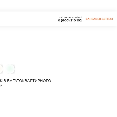
caHeader.contact
CAHEADER.GETTEST
0 (800) 210 102
0
КІВ БАГАТОКВАРТИРНОГО
"