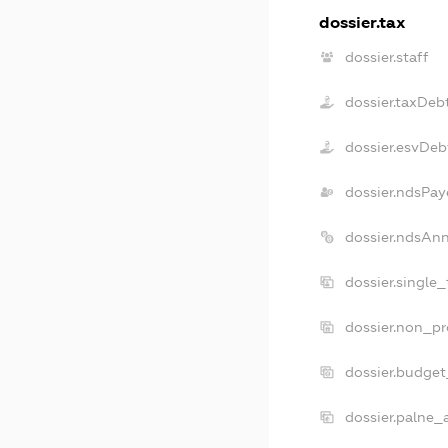
dossier.tax
dossier.staff
dossier.taxDeb
dossier.esvDeb
dossier.ndsPay
dossier.ndsAn
dossier.single
dossier.non_pr
dossier.budge
dossier.palne_