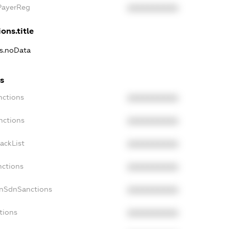
xPayerReg
XXXXXXXXXX
ons.title
ns.noData
ns
nctions
XXXXXXXXXX
nctions
XXXXXXXXXX
ackList
XXXXXXXXXX
nctions
XXXXXXXXXX
onSdnSanctions
XXXXXXXXXX
tions
XXXXXXXXXX