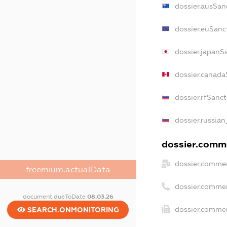
dossier.ausSan
dossier.euSanc
dossier.japanS
dossier.canada
dossier.rfSanc
dossier.russian
dossier.comme
dossier.commer
freemium.actualData
dossier.comme
document.dueToDate
08.03.26
dossier.commer
SEARCH.ONMONITORING