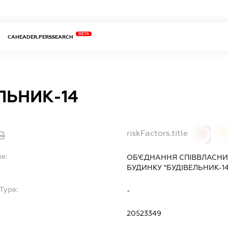
BETA
CAHEADER.PERSSEARCH
ЛЬНИК-14
riskFactors.title
0
0
me:
ОБ'ЄДНАННЯ СПІВВЛАСНИ
БУДИНКУ "БУДІВЕЛЬНИК-14
Type:
-
20523349