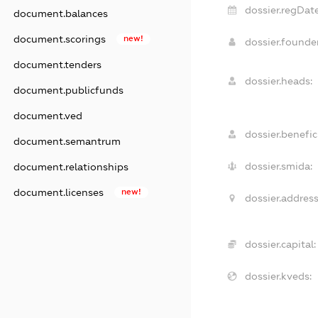
dossier.regDate
document.balances
document.scorings
new!
dossier.found
document.tenders
dossier.heads:
document.publicfunds
document.ved
dossier.benefici
document.semantrum
dossier.smida:
document.relationships
document.licenses
new!
dossier.address
dossier.capital:
dossier.kveds: