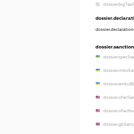
dossier.bigTa
dossier.declarati
dossier.declaratio
dossier.sanctio
dossier.specSa
dossier.rnboSa
dossier.amkuBl
dossier.ofacSa
dossier.ofacN
dossier.gbSanc