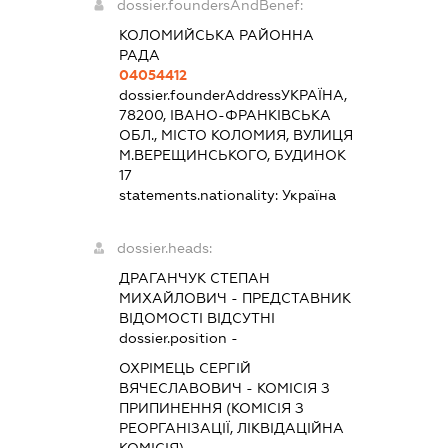
dossier.foundersAndBenef:
КОЛОМИЙСЬКА РАЙОННА
РАДА
04054412
dossier.founderAddress
УКРАЇНА,
78200, ІВАНО-ФРАНКІВСЬКА
ОБЛ., МІСТО КОЛОМИЯ, ВУЛИЦЯ
М.ВЕРЕЩИНСЬКОГО, БУДИНОК
17
statements.nationality:
Україна
dossier.heads:
ДРАГАНЧУК СТЕПАН
МИХАЙЛОВИЧ
-
ПРЕДСТАВНИК
ВІДОМОСТІ ВІДСУТНІ
dossier.position -
ОХРІМЕЦЬ СЕРГІЙ
ВЯЧЕСЛАВОВИЧ
-
КОМІСІЯ З
ПРИПИНЕННЯ (КОМІСІЯ З
РЕОРГАНІЗАЦІЇ, ЛІКВІДАЦІЙНА
КОМІСІЯ)