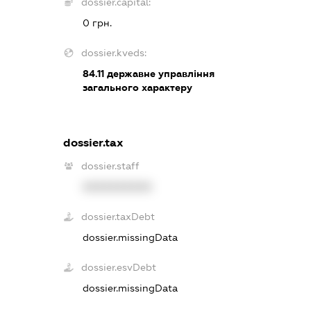
dossier.capital:
0 грн.
dossier.kveds:
84.11
державне управління
загального характеру
dossier.tax
dossier.staff
XXXXXXXXXX
dossier.taxDebt
dossier.missingData
dossier.esvDebt
dossier.missingData