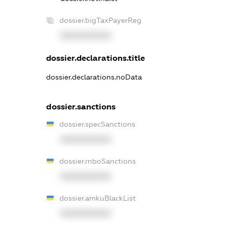
dossier.bigTaxPayerReg
XXXXXXXXXX
dossier.declarations.title
dossier.declarations.noData
dossier.sanctions
dossier.specSanctions
XXXXXXXXXX
dossier.rnboSanctions
XXXXXXXXXX
dossier.amkuBlackList
XXXXXXXXXX