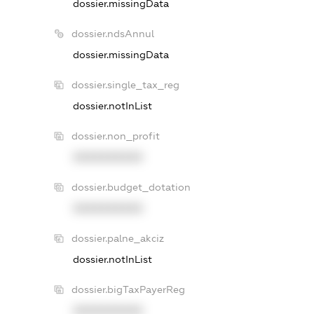
dossier.missingData
dossier.ndsAnnul
dossier.missingData
dossier.single_tax_reg
dossier.notInList
dossier.non_profit
XXXXXXXXXX
dossier.budget_dotation
XXXXXXXXXX
dossier.palne_akciz
dossier.notInList
dossier.bigTaxPayerReg
XXXXXXXXXX