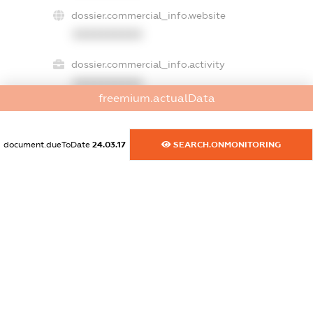
dossier.commercial_info.website
XXXXXXXXXX
dossier.commercial_info.activity
XXXXXXXXXX
freemium.actualData
freemium.exampleText_1
document.dueToDate
24.03.17
SEARCH.ONMONITORING
freemium.exampleText_2
freemium.anonymousPerSearch2
FREEMIUM.DETAILS
FREEMIUM.REGISTER