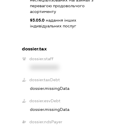
неспеціалізованих магазинах з
перевагою продовольчого
асортименту
93.05.0
надання інших
індивідуальних послуг
dossier.tax
dossier.staff
XXXXXXXXXX
dossier.taxDebt
dossier.missingData
dossier.esvDebt
dossier.missingData
dossier.ndsPayer