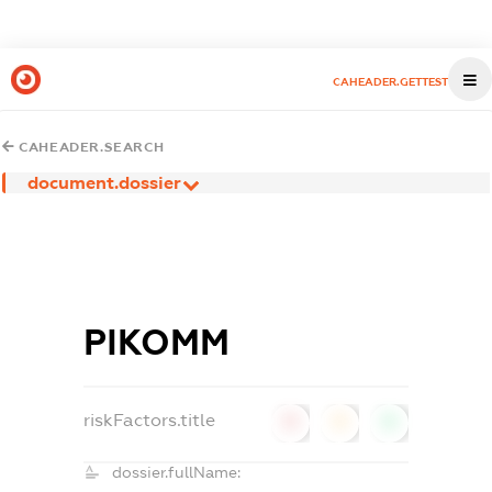
CAHEADER.GETTEST
CAHEADER.SEARCH
document.dossier
РІКОММ
riskFactors.title
0
0
0
dossier.fullName: