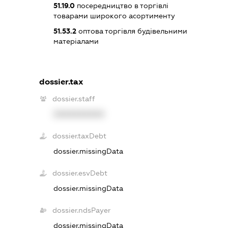
51.19.0
посередництво в торгівлі
товарами широкого асортименту
51.53.2
оптова торгівля будівельними
матеріалами
dossier.tax
dossier.staff
XXXXXXXXXX
dossier.taxDebt
dossier.missingData
dossier.esvDebt
dossier.missingData
dossier.ndsPayer
dossier.missingData