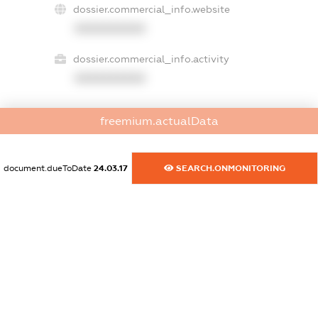
dossier.commercial_info.website
XXXXXXXXXX
dossier.commercial_info.activity
XXXXXXXXXX
freemium.actualData
freemium.exampleText_1
freemium.exampleText_2
freemium.anonymousPerSearch2
document.dueToDate
24.03.17
SEARCH.ONMONITORING
FREEMIUM.DETAILS
FREEMIUM.REGISTER