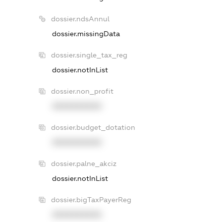
dossier.ndsAnnul
dossier.missingData
dossier.single_tax_reg
dossier.notInList
dossier.non_profit
XXXXXXXXXX
dossier.budget_dotation
XXXXXXXXXX
dossier.palne_akciz
dossier.notInList
dossier.bigTaxPayerReg
XXXXXXXXXX