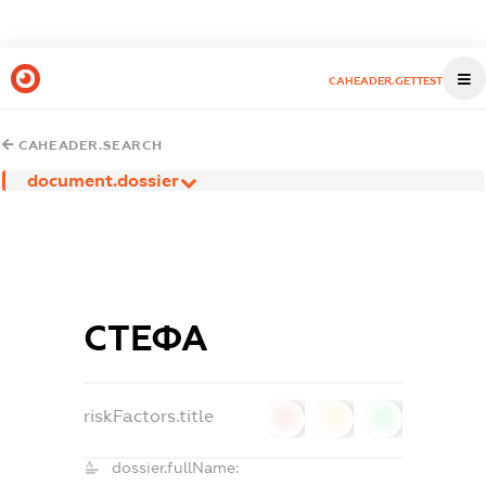
CAHEADER.GETTEST
CAHEADER.SEARCH
document.dossier
СТЕФА
riskFactors.title
0
0
0
dossier.fullName: