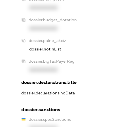
XXXXXXXXXX
dossier.budget_dotation
XXXXXXXXXX
dossier.palne_akciz
dossier.notInList
dossier.bigTaxPayerReg
XXXXXXXXXX
dossier.declarations.title
dossier.declarations.noData
dossier.sanctions
dossier.specSanctions