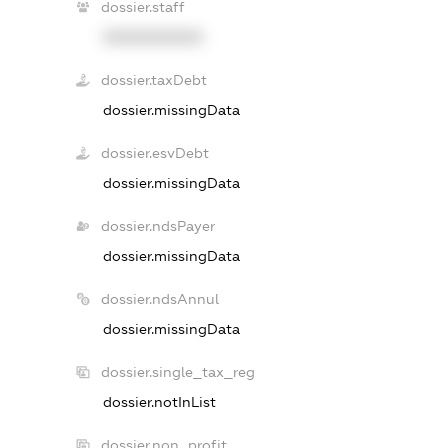
dossier.staff
XXXXXXXXXX
dossier.taxDebt
dossier.missingData
dossier.esvDebt
dossier.missingData
dossier.ndsPayer
dossier.missingData
dossier.ndsAnnul
dossier.missingData
dossier.single_tax_reg
dossier.notInList
dossier.non_profit