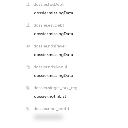
dossier.taxDebt
dossier.missingData
dossier.esvDebt
dossier.missingData
dossier.ndsPayer
dossier.missingData
dossier.ndsAnnul
dossier.missingData
dossier.single_tax_reg
dossier.notInList
dossier.non_profit
XXXXXXXXXX