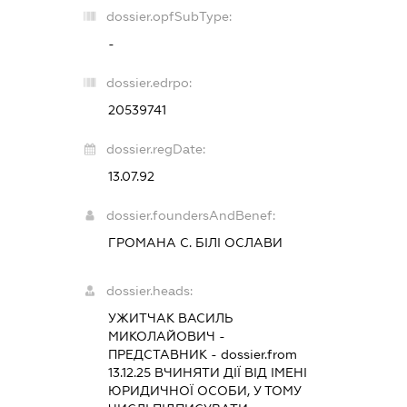
dossier.opfSubType:
-
dossier.edrpo:
20539741
dossier.regDate:
13.07.92
dossier.foundersAndBenef:
ГРОМАНА С. БІЛІ ОСЛАВИ
dossier.heads:
УЖИТЧАК ВАСИЛЬ
МИКОЛАЙОВИЧ
-
ПРЕДСТАВНИК
- dossier.from
13.12.25
ВЧИНЯТИ ДІЇ ВІД ІМЕНІ
ЮРИДИЧНОЇ ОСОБИ, У ТОМУ