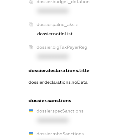
dossier.budget_dotation
XXXXXXXXXX
dossier.palne_akciz
dossier.notInList
dossier.bigTaxPayerReg
XXXXXXXXXX
dossier.declarations.title
dossier.declarations.noData
dossier.sanctions
dossier.specSanctions
XXXXXXXXXX
dossier.rnboSanctions