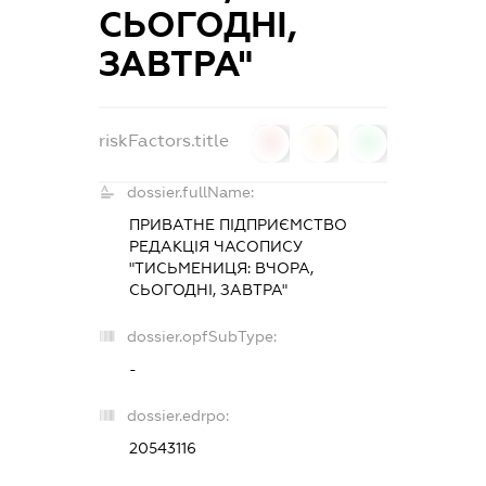
СЬОГОДНІ,
ЗАВТРА"
riskFactors.title
0
0
0
dossier.fullName:
ПРИВАТНЕ ПІДПРИЄМСТВО
РЕДАКЦІЯ ЧАСОПИСУ
"ТИСЬМЕНИЦЯ: ВЧОРА,
СЬОГОДНІ, ЗАВТРА"
dossier.opfSubType:
-
dossier.edrpo:
20543116