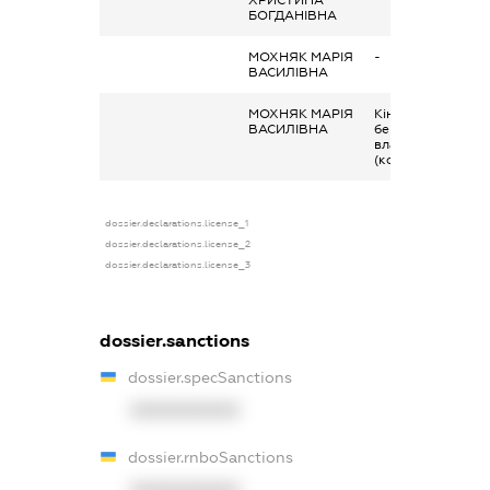
БОГДАНІВНА
МОХНЯК МАРІЯ
-
ВАСИЛІВНА
МОХНЯК МАРІЯ
Кінцевий
ВАСИЛІВНА
бенефіціарний
власник
(контролер)
dossier.declarations.license_1
dossier.declarations.license_2
dossier.declarations.license_3
dossier.sanctions
dossier.specSanctions
XXXXXXXXXX
dossier.rnboSanctions