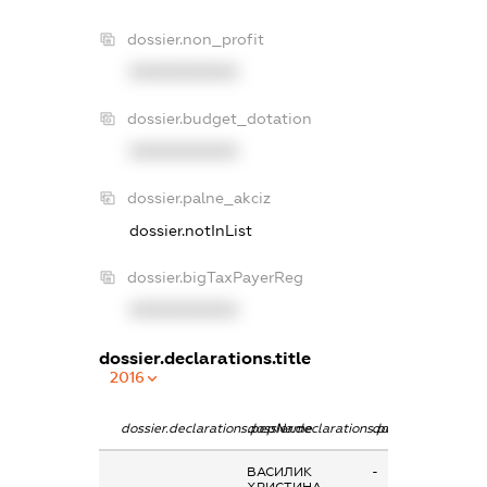
dossier.non_profit
XXXXXXXXXX
dossier.budget_dotation
XXXXXXXXXX
dossier.palne_akciz
dossier.notInList
dossier.bigTaxPayerReg
XXXXXXXXXX
dossier.declarations.title
2016
dossier.declarations.pepName
dossier.declarations.personName
dossier.declaratio
ВАСИЛИК
-
ХРИСТИНА