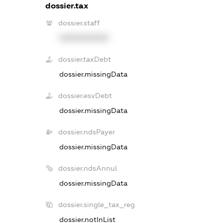
dossier.tax
dossier.staff
XXXXXXXXXX
dossier.taxDebt
dossier.missingData
dossier.esvDebt
dossier.missingData
dossier.ndsPayer
dossier.missingData
dossier.ndsAnnul
dossier.missingData
dossier.single_tax_reg
dossier.notInList