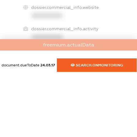
dossier.commercial_info.website
XXXXXXXXXX
dossier.commercial_info.activity
XXXXXXXXXX
freemium.actualData
freemium.exampleText_1
document.dueToDate
24.03.17
SEARCH.ONMONITORING
freemium.exampleText_2
freemium.anonymousPerSearch2
FREEMIUM.DETAILS
FREEMIUM.REGISTER