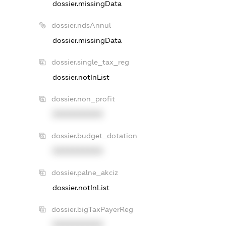
dossier.missingData
dossier.ndsAnnul
dossier.missingData
dossier.single_tax_reg
dossier.notInList
dossier.non_profit
XXXXXXXXXX
dossier.budget_dotation
XXXXXXXXXX
dossier.palne_akciz
dossier.notInList
dossier.bigTaxPayerReg
XXXXXXXXXX