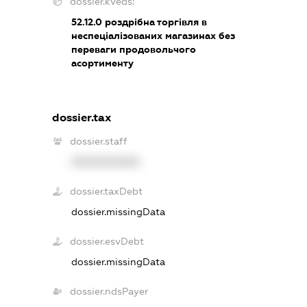
dossier.kveds:
52.12.0
роздрібна торгівля в
неспеціалізованих магазинах без
переваги продовольчого
асортименту
dossier.tax
dossier.staff
XXXXXXXXXX
dossier.taxDebt
dossier.missingData
dossier.esvDebt
dossier.missingData
dossier.ndsPayer