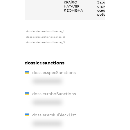
КРАЇЛО
Заробітна плата
НАТАЛІЯ
отримана за
ЛЕОНІВНА
основним місцем
роботи
dossier.declarations.license_1
dossier.declarations.license_2
dossier.declarations.license_3
dossier.sanctions
dossier.specSanctions
XXXXXXXXXX
dossier.rnboSanctions
XXXXXXXXXX
dossier.amkuBlackList
XXXXXXXXXX