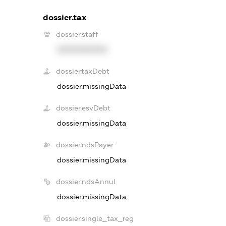
dossier.tax
dossier.staff
XXXXXXXXXX
dossier.taxDebt
dossier.missingData
dossier.esvDebt
dossier.missingData
dossier.ndsPayer
dossier.missingData
dossier.ndsAnnul
dossier.missingData
dossier.single_tax_reg