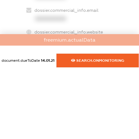
dossier.commercial_info.email
XXXXXXXXXX
dossier.commercial_info.website
freemium.actualData
XXXXXXXXXX
dossier.commercial_info.activity
document.dueToDate
14.01.21
SEARCH.ONMONITORING
XXXXXXXXXX
freemium.exampleText_1
freemium.exampleText_2
freemium.anonymousPerSearch2
FREEMIUM.DETAILS
FREEMIUM.REGISTER