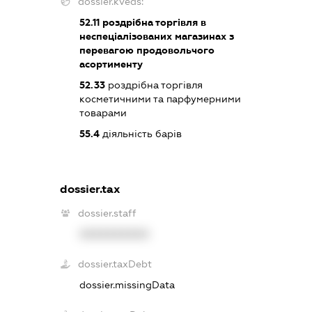
dossier.kveds:
52.11
роздрібна торгівля в
неспеціалізованих магазинах з
перевагою продовольчого
асортименту
52.33
роздрібна торгівля
косметичними та парфумерними
товарами
55.4
діяльність барів
dossier.tax
dossier.staff
XXXXXXXXXX
dossier.taxDebt
dossier.missingData