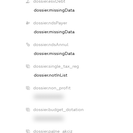
dossier.esvDebt
dossier.missingData
dossier.ndsPayer
dossier.missingData
dossier.ndsAnnul
dossier.missingData
dossier.single_tax_reg
dossier.notInList
dossier.non_profit
XXXXXXXXXX
dossier.budget_dotation
XXXXXXXXXX
dossier.palne_akciz