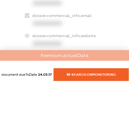
XXXXXXXXXX
dossier.commercial_info.email
XXXXXXXXXX
dossier.commercial_info.website
XXXXXXXXXX
freemium.actualData
dossier.commercial_info.activity
XXXXXXXXXX
document.dueToDate
24.03.17
SEARCH.ONMONITORING
freemium.exampleText_1
freemium.exampleText_2
freemium.anonymousPerSearch2
FREEMIUM.DETAILS
FREEMIUM.REGISTER