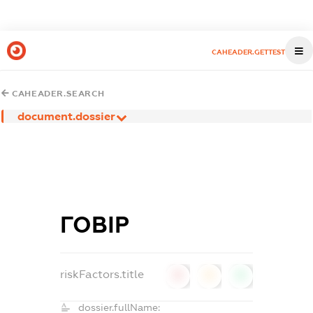
CAHEADER.GETTEST
CAHEADER.SEARCH
document.dossier
ГОВІР
riskFactors.title
0
0
0
dossier.fullName: