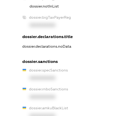
dossier.notInList
dossier.bigTaxPayerReg
XXXXXXXXXX
dossier.declarations.title
dossier.declarations.noData
dossier.sanctions
dossier.specSanctions
XXXXXXXXXX
dossier.rnboSanctions
XXXXXXXXXX
dossier.amkuBlackList
XXXXXXXXXX