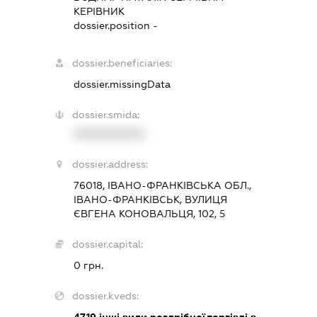
КЕРІВНИК
dossier.position -
dossier.beneficiaries:
dossier.missingData
dossier.smida:
XXXXXXXXXX
dossier.address:
76018, ІВАНО-ФРАНКІВСЬКА ОБЛ.,
ІВАНО-ФРАНКІВСЬК, ВУЛИЦЯ
ЄВГЕНА КОНОВАЛЬЦЯ, 102, 5
dossier.capital:
0 грн.
dossier.kveds:
47.19
інші види роздрібної торгівлі в