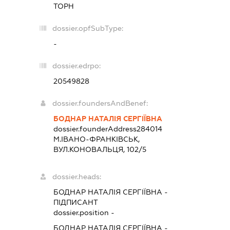
ТОРН
dossier.opfSubType:
-
dossier.edrpo:
20549828
dossier.foundersAndBenef:
БОДНАР НАТАЛІЯ СЕРГІЇВНА
dossier.founderAddress
284014
М.ІВАНО-ФРАНКІВСЬК,
ВУЛ.КОНОВАЛЬЦЯ, 102/5
dossier.heads:
БОДНАР НАТАЛІЯ СЕРГІЇВНА
-
ПІДПИСАНТ
dossier.position -
БОДНАР НАТАЛІЯ СЕРГІЇВНА
-