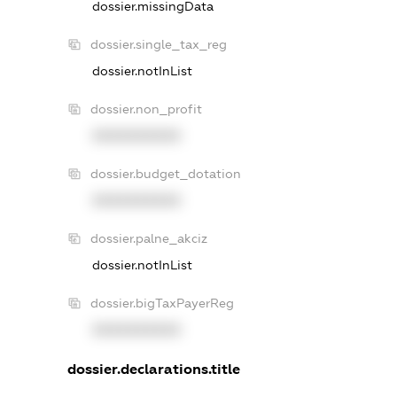
dossier.missingData
dossier.single_tax_reg
dossier.notInList
dossier.non_profit
XXXXXXXXXX
dossier.budget_dotation
XXXXXXXXXX
dossier.palne_akciz
dossier.notInList
dossier.bigTaxPayerReg
XXXXXXXXXX
dossier.declarations.title