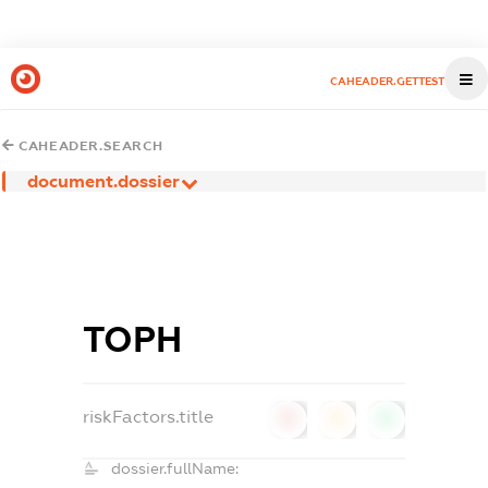
CAHEADER.GETTEST
CAHEADER.SEARCH
document.dossier
ТОРН
riskFactors.title
0
0
0
dossier.fullName: