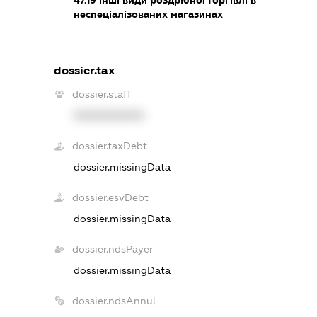
неспеціалізованих магазинах
dossier.tax
dossier.staff
XXXXXXXXXX
dossier.taxDebt
dossier.missingData
dossier.esvDebt
dossier.missingData
dossier.ndsPayer
dossier.missingData
dossier.ndsAnnul