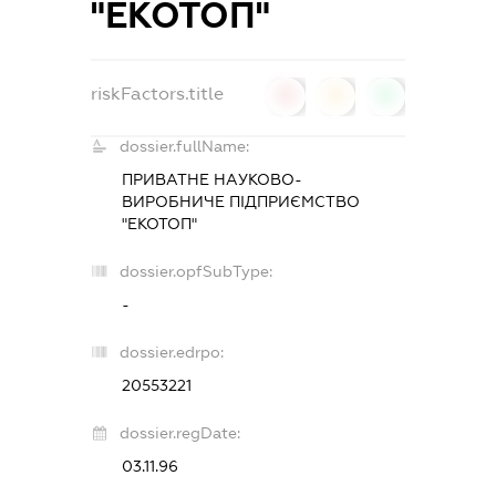
"ЕКОТОП"
riskFactors.title
0
0
0
dossier.fullName:
ПРИВАТНЕ НАУКОВО-
ВИРОБНИЧЕ ПІДПРИЄМСТВО
"ЕКОТОП"
dossier.opfSubType:
-
dossier.edrpo:
20553221
dossier.regDate:
03.11.96