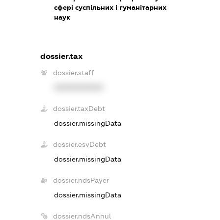
сфері суспільних і гуманітарних
наук
dossier.tax
dossier.staff
XXXXXXXXXX
dossier.taxDebt
dossier.missingData
dossier.esvDebt
dossier.missingData
dossier.ndsPayer
dossier.missingData
dossier.ndsAnnul