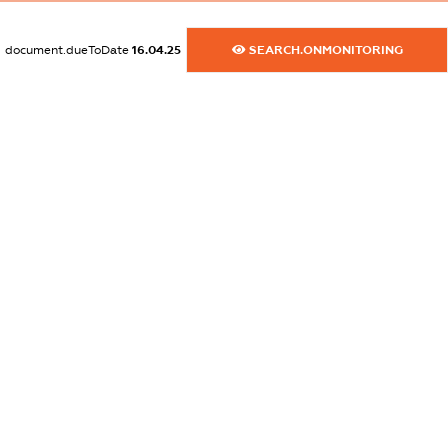
dossier.commercial_info.activity
document.dueToDate
16.04.25
SEARCH.ONMONITORING
XXXXXXXXXX
freemium.exampleText_1
freemium.exampleText_2
freemium.anonymousPerSearch2
FREEMIUM.DETAILS
FREEMIUM.REGISTER