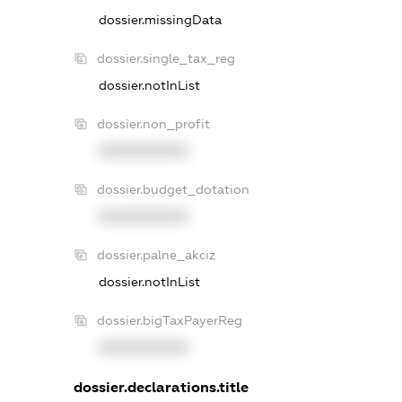
dossier.missingData
dossier.single_tax_reg
dossier.notInList
dossier.non_profit
XXXXXXXXXX
dossier.budget_dotation
XXXXXXXXXX
dossier.palne_akciz
dossier.notInList
dossier.bigTaxPayerReg
XXXXXXXXXX
dossier.declarations.title