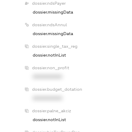
dossier.ndsPayer
dossier.missingData
dossier.ndsAnnul
dossier.missingData
dossier.single_tax_reg
dossier.notInList
dossier.non_profit
XXXXXXXXXX
dossier.budget_dotation
XXXXXXXXXX
dossier.palne_akciz
dossier.notInList