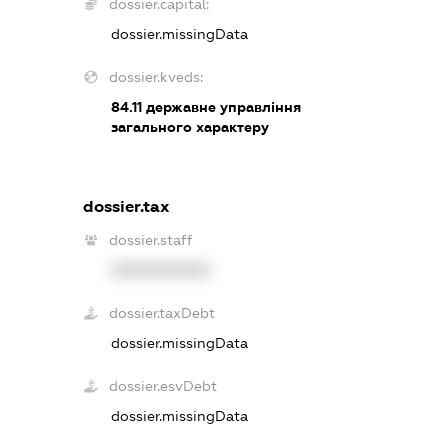
dossier.capital:
dossier.missingData
dossier.kveds:
84.11
державне управління
загального характеру
dossier.tax
dossier.staff
XXXXXXXXXX
dossier.taxDebt
dossier.missingData
dossier.esvDebt
dossier.missingData