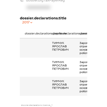
dossier.bigTaxPayerReg
XXXXXXXXXX
dossier.declarations.title
2017
dossier.declarations.pepName
dossier.declarations.personName
dossier.declaration
ТИМЧУК
Заробітна плата
ЯРОСЛАВ
отримана за
ПЕТРОВИЧ
основним місцем
роботи
ТИМЧУК
Заробітна плата
ЯРОСЛАВ
отримана за
ПЕТРОВИЧ
основним місцем
роботи
ТИМЧУК
Заробітна плата
ЯРОСЛАВ
отримана за
ПЕТРОВИЧ
основним місцем
роботи
dossier.declarations.license_1