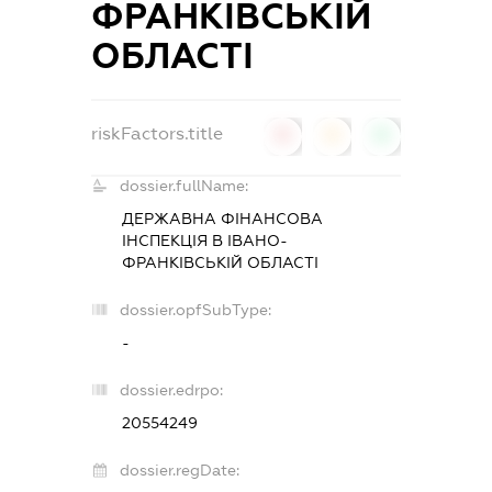
ФРАНКІВСЬКІЙ
ОБЛАСТІ
riskFactors.title
0
0
0
dossier.fullName:
ДЕРЖАВНА ФІНАНСОВА
ІНСПЕКЦІЯ В ІВАНО-
ФРАНКІВСЬКІЙ ОБЛАСТІ
dossier.opfSubType:
-
dossier.edrpo:
20554249
dossier.regDate: