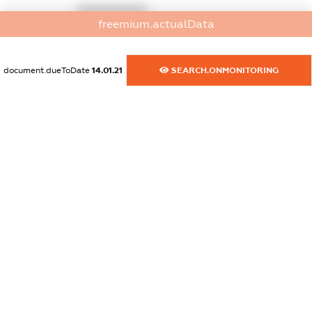
XXXXXXXXXX
freemium.actualData
dossier.commercial_info.activity
XXXXXXXXXX
document.dueToDate
14.01.21
SEARCH.ONMONITORING
freemium.exampleText_1
freemium.exampleText_2
freemium.anonymousPerSearch2
FREEMIUM.DETAILS
FREEMIUM.REGISTER