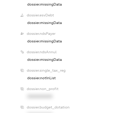
dossier.missingData
dossier.esvDebt
dossier.missingData
dossier.ndsPayer
dossier.missingData
dossier.ndsAnnul
dossier.missingData
dossier.single_tax_reg
dossier.notInList
dossier.non_profit
XXXXXXXXXX
dossier.budget_dotation