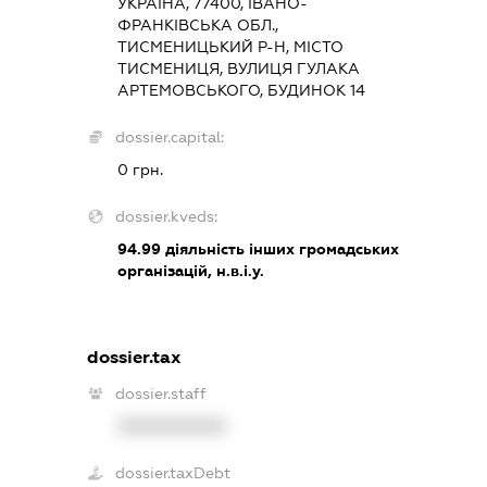
УКРАЇНА, 77400, ІВАНО-
ФРАНКІВСЬКА ОБЛ.,
ТИСМЕНИЦЬКИЙ Р-Н, МІСТО
ТИСМЕНИЦЯ, ВУЛИЦЯ ГУЛАКА
АРТЕМОВСЬКОГО, БУДИНОК 14
dossier.capital:
0 грн.
dossier.kveds:
94.99
діяльність інших громадських
організацій, н.в.і.у.
dossier.tax
dossier.staff
XXXXXXXXXX
dossier.taxDebt