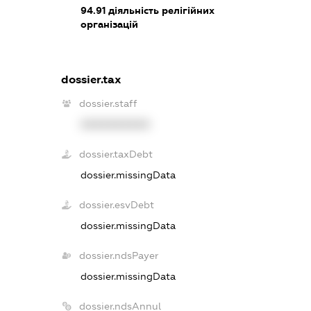
94.91
діяльність релігійних
організацій
dossier.tax
dossier.staff
XXXXXXXXXX
dossier.taxDebt
dossier.missingData
dossier.esvDebt
dossier.missingData
dossier.ndsPayer
dossier.missingData
dossier.ndsAnnul