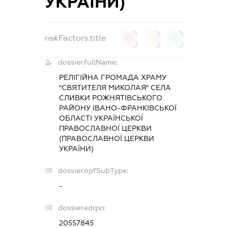
УКРАЇНИ)
riskFactors.title
0
0
0
dossier.fullName:
РЕЛІГІЙНА ГРОМАДА ХРАМУ
"СВЯТИТЕЛЯ МИКОЛАЯ" СЕЛА
СЛИВКИ РОЖНЯТІВСЬКОГО
РАЙОНУ ІВАНО-ФРАНКІВСЬКОЇ
ОБЛАСТІ УКРАЇНСЬКОЇ
ПРАВОСЛАВНОЇ ЦЕРКВИ
(ПРАВОСЛАВНОЇ ЦЕРКВИ
УКРАЇНИ)
dossier.opfSubType:
-
dossier.edrpo:
20557845