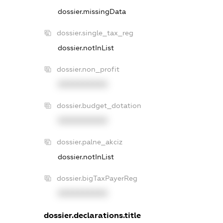
dossier.missingData
dossier.single_tax_reg
dossier.notInList
dossier.non_profit
XXXXXXXXXX
dossier.budget_dotation
XXXXXXXXXX
dossier.palne_akciz
dossier.notInList
dossier.bigTaxPayerReg
XXXXXXXXXX
dossier.declarations.title