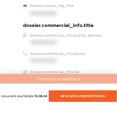
dossier.russian_reg_title
XXXXXXXXXX
dossier.commercial_info.title
dossier.commercial_info.postal_address
XXXXXXXXXX
dossier.commercial_info.phone
XXXXXXXXXX
dossier.commercial_info.fax
freemium.actualData
XXXXXXXXXX
dossier.commercial_info.email
document.dueToDate
15.08.24
SEARCH.ONMONITORING
XXXXXXXXXX
dossier.commercial_info.website
XXXXXXXXXX