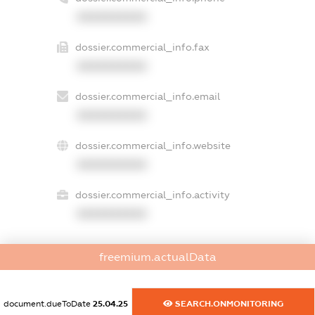
XXXXXXXXXX
dossier.commercial_info.fax
XXXXXXXXXX
dossier.commercial_info.email
XXXXXXXXXX
dossier.commercial_info.website
XXXXXXXXXX
dossier.commercial_info.activity
XXXXXXXXXX
freemium.actualData
freemium.exampleText_1
freemium.exampleText_2
freemium.anonymousPerSearch2
document.dueToDate
25.04.25
SEARCH.ONMONITORING