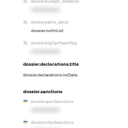
dossier.budget_dotation
XXXXXXXXXX
dossier.palne_akciz
dossier.notInList
dossier.bigTaxPayerReg
XXXXXXXXXX
dossier.declarations.title
dossier.declarations.noData
dossier.sanctions
dossier.specSanctions
XXXXXXXXXX
dossier.rnboSanctions