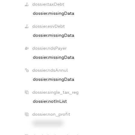
dossier.taxDebt
dossier.missingData
dossier.esvDebt
dossier.missingData
dossier.ndsPayer
dossier.missingData
dossier.ndsAnnul
dossier.missingData
dossier.single_tax_reg
dossier.notInList
dossier.non_profit
XXXXXXXXXX