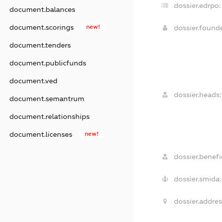
dossier.edrpo:
document.balances
document.scorings
new!
dossier.foun
document.tenders
document.publicfunds
document.ved
dossier.heads:
document.semantrum
document.relationships
document.licenses
new!
dossier.benefic
dossier.smida:
dossier.addres