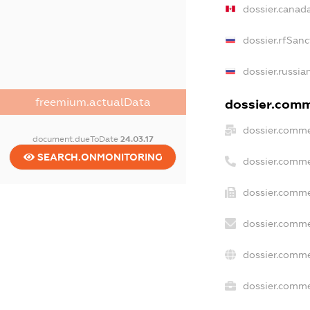
dossier.canad
dossier.rfSanc
dossier.russia
freemium.actualData
dossier.comme
dossier.comme
document.dueToDate
24.03.17
SEARCH.ONMONITORING
dossier.comme
dossier.comme
dossier.comme
dossier.comme
dossier.commer