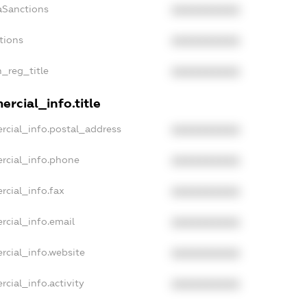
aSanctions
XXXXXXXXXX
tions
XXXXXXXXXX
n_reg_title
XXXXXXXXXX
rcial_info.title
rcial_info.postal_address
XXXXXXXXXX
rcial_info.phone
XXXXXXXXXX
rcial_info.fax
XXXXXXXXXX
rcial_info.email
XXXXXXXXXX
rcial_info.website
XXXXXXXXXX
cial_info.activity
XXXXXXXXXX