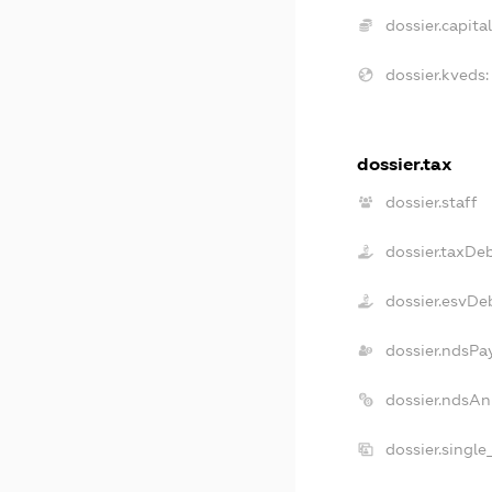
dossier.capital
dossier.kveds:
dossier.tax
dossier.staff
dossier.taxDe
dossier.esvDe
dossier.ndsPa
dossier.ndsAn
dossier.singl