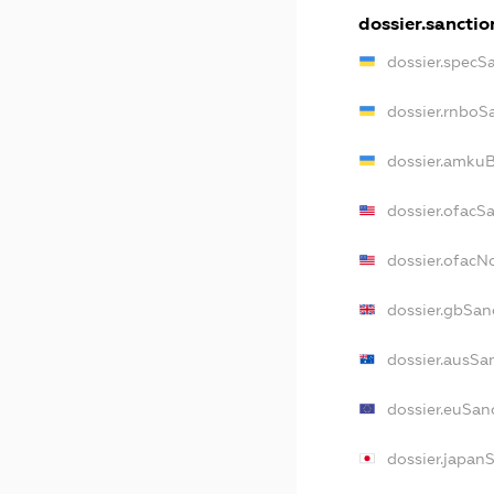
dossier.sanctio
dossier.specS
dossier.rnboS
dossier.amkuB
dossier.ofacS
dossier.ofac
dossier.gbSan
dossier.ausSa
dossier.euSan
dossier.japan