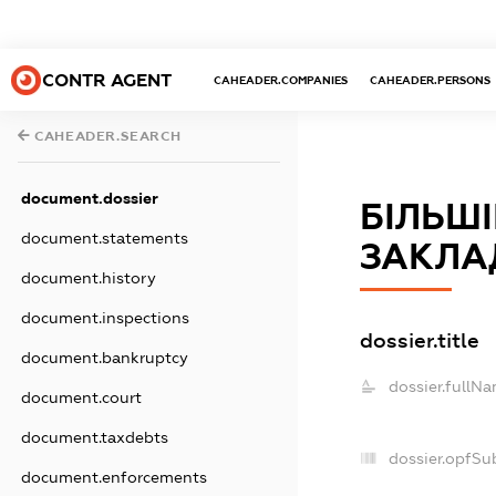
CONTR AGENT
CAHEADER.COMPANIES
CAHEADER.PERSONS
CAHEADER.SEARCH
document.dossier
БІЛЬШ
document.statements
ЗАКЛА
document.history
document.inspections
dossier.title
document.bankruptcy
dossier.fullNa
document.court
document.taxdebts
dossier.opfSu
document.enforcements