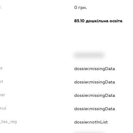
:
0 грн.
85.10
дошкільна освіта
XXXXXXXXXX
bt
dossier.missingData
bt
dossier.missingData
yer
dossier.missingData
nul
dossier.missingData
e_tax_reg
dossier.notInList