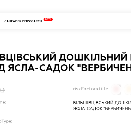
BETA
CAHEADER.PERSSEARCH
ІВЦІВСЬКИЙ ДОШКІЛЬНИЙ
Д ЯСЛА-САДОК "ВЕРБИЧЕ
riskFactors.title
0
me:
БІЛЬШІВЦІВСЬКИЙ ДОШК
ЯСЛА-САДОК "ВЕРБИЧЕНЬ
bType:
-