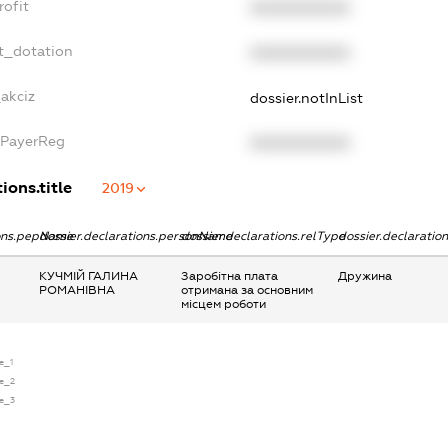
rofit
XXXXXXXXXX
t_dotation
XXXXXXXXXX
_akciz
dossier.notInList
xPayerReg
XXXXXXXXXX
ions.title
2019
ions.pepName
dossier.declarations.personName
dossier.declarations.relType
dossier.declaratio
КУЧМІЙ ГАЛИНА
Заробітна плата
Дружина
РОМАНІВНА
отримана за основним
місцем роботи
se_1
se_2
se_3