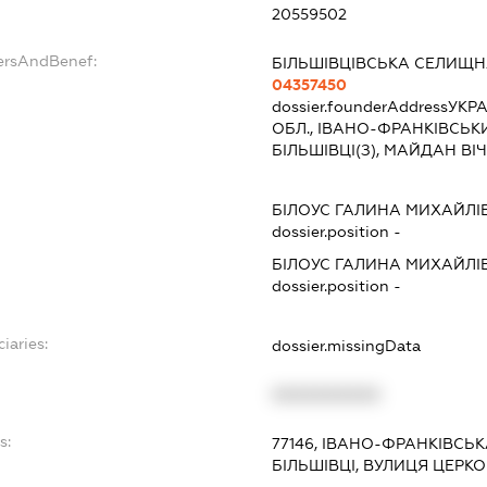
20559502
dersAndBenef:
БІЛЬШІВЦІВСЬКА СЕЛИЩН
04357450
dossier.founderAddress
УКРА
ОБЛ., ІВАНО-ФРАНКІВСЬК
БІЛЬШІВЦІ(З), МАЙДАН ВІ
БІЛОУС ГАЛИНА МИХАЙЛІ
dossier.position -
БІЛОУС ГАЛИНА МИХАЙЛІ
dossier.position -
iaries:
dossier.missingData
XXXXXXXXXX
s:
77146, ІВАНО-ФРАНКІВСЬК
БІЛЬШІВЦІ, ВУЛИЦЯ ЦЕРКО