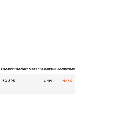
ns.personStatus
dossier.declarations.amount
dossier.declarations.currency
dossier.declarations.source
30 895
UAH
НАЗК