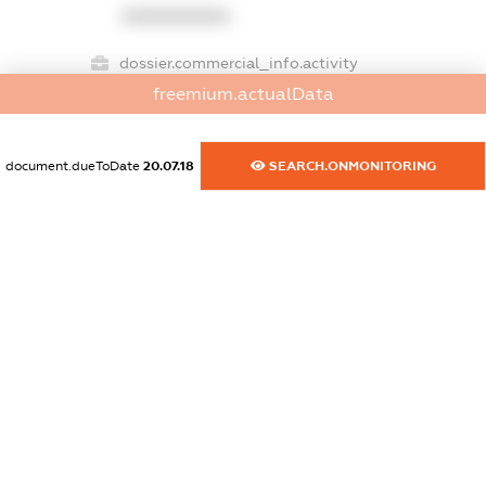
XXXXXXXXXX
dossier.commercial_info.activity
XXXXXXXXXX
freemium.actualData
document.dueToDate
20.07.18
SEARCH.ONMONITORING
freemium.exampleText_1
freemium.exampleText_2
freemium.anonymousPerSearch2
FREEMIUM.DETAILS
FREEMIUM.REGISTER