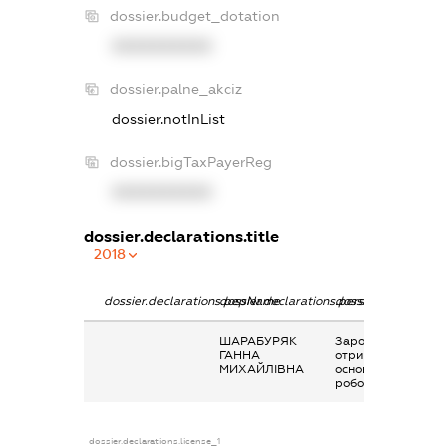
dossier.budget_dotation
XXXXXXXXXX
dossier.palne_akciz
dossier.notInList
dossier.bigTaxPayerReg
XXXXXXXXXX
dossier.declarations.title
2018
dossier.declarations.pepName
dossier.declarations.personName
dossier.declaration
ШАРАБУРЯК
Заробітна плата
ГАННА
отримана за
МИХАЙЛІВНА
основним місцем
роботи
dossier.declarations.license_1