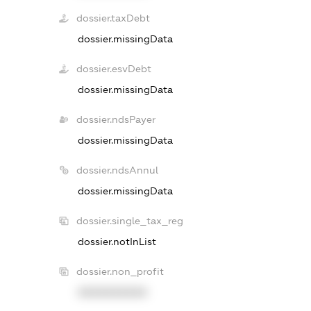
dossier.taxDebt
dossier.missingData
dossier.esvDebt
dossier.missingData
dossier.ndsPayer
dossier.missingData
dossier.ndsAnnul
dossier.missingData
dossier.single_tax_reg
dossier.notInList
dossier.non_profit
XXXXXXXXXX