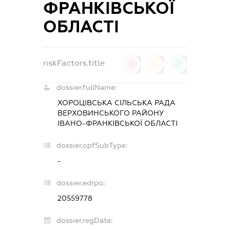
ФРАНКІВСЬКОЇ
ОБЛАСТІ
riskFactors.title
0
0
0
dossier.fullName:
ХОРОЦІВСЬКА СІЛЬСЬКА РАДА
ВЕРХОВИНСЬКОГО РАЙОНУ
ІВАНО-ФРАНКІВСЬКОЇ ОБЛАСТІ
dossier.opfSubType:
-
dossier.edrpo:
20559778
dossier.regDate: