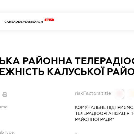
BETA
CAHEADER.PERSSEARCH
ЬКА РАЙОННА ТЕЛЕРАДІО
ЕЖНІСТЬ КАЛУСЬКОЇ РАЙ
riskFactors.title
0
Name:
КОМУНАЛЬНЕ ПІДПРИЄМС
ТЕЛЕРАДІООРГАНІЗАЦІЯ "
РАЙОННОЇ РАДИ"
ubType:
-