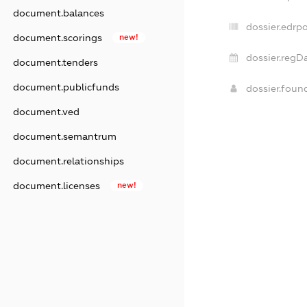
document.balances
dossier.edrpo
document.scorings
new!
dossier.regDa
document.tenders
document.publicfunds
dossier.fou
document.ved
document.semantrum
document.relationships
document.licenses
new!