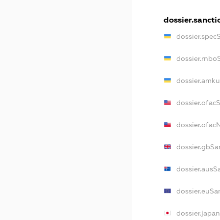
dossier.sancti
dossier.spec
dossier.rnbo
dossier.amku
dossier.ofac
dossier.ofa
dossier.gbSa
dossier.ausS
dossier.euSa
dossier.japa