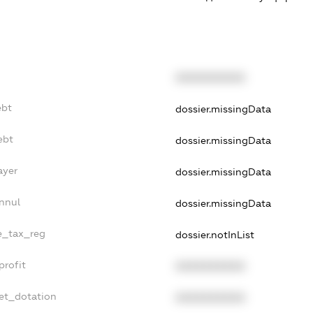
XXXXXXXXXX
ebt
dossier.missingData
ebt
dossier.missingData
ayer
dossier.missingData
nnul
dossier.missingData
le_tax_reg
dossier.notInList
profit
XXXXXXXXXX
et_dotation
XXXXXXXXXX