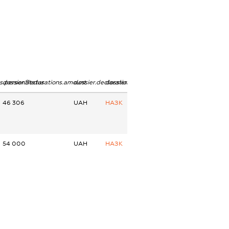
ns.personStatus
dossier.declarations.amount
dossier.declarations.currency
dossier.declarations.source
46 306
UAH
НАЗК
54 000
UAH
НАЗК