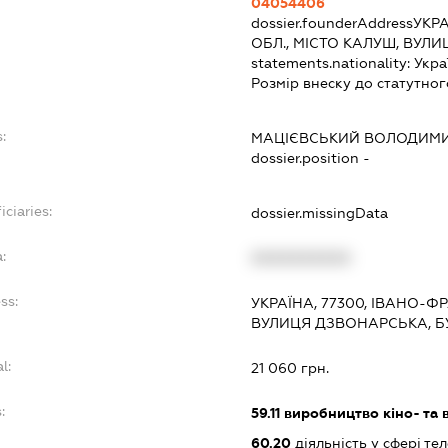
04054406
dossier.founderAddress
УКРА
ОБЛ., МІСТО КАЛУШ, ВУЛ
statements.nationality:
Укра
Розмір внеску до статутног
:
МАЦІЄВСЬКИЙ ВОЛОДИМ
dossier.position -
iciaries:
dossier.missingData
:
XXXXXXXXXX
ss:
УКРАЇНА, 77300, ІВАНО-Ф
ВУЛИЦЯ ДЗВОНАРСЬКА, Б
l:
21 060 грн.
:
59.11
виробництво кіно- та в
60.20
діяльність у сфері те