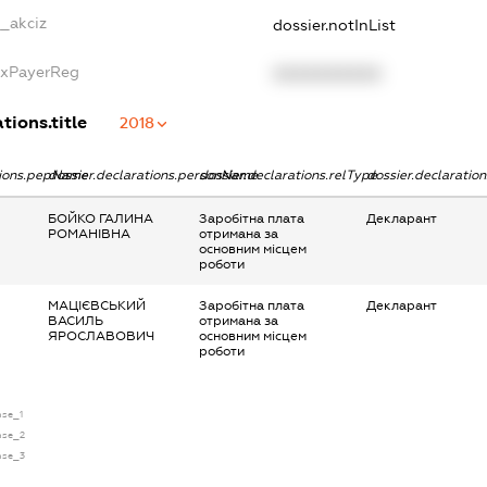
e_akciz
dossier.notInList
axPayerReg
XXXXXXXXXX
tions.title
2018
tions.pepName
dossier.declarations.personName
dossier.declarations.relType
dossier.declaratio
БОЙКО ГАЛИНА
Заробітна плата
Декларант
РОМАНІВНА
отримана за
основним місцем
роботи
МАЦІЄВСЬКИЙ
Заробітна плата
Декларант
ВАСИЛЬ
отримана за
ЯРОСЛАВОВИЧ
основним місцем
роботи
nse_1
ense_2
ense_3