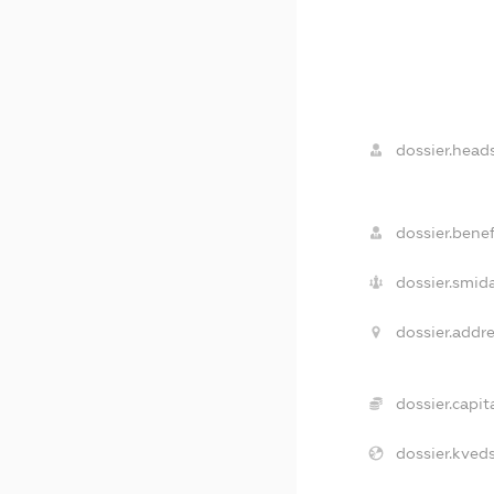
dossier.heads
dossier.benef
dossier.smida
dossier.addre
dossier.capita
dossier.kveds