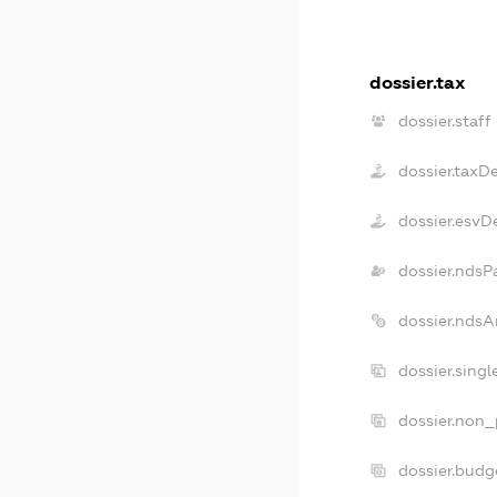
dossier.tax
dossier.staff
dossier.taxD
dossier.esvD
dossier.ndsP
dossier.ndsA
dossier.sing
dossier.non_
dossier.budg