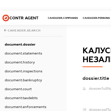
CONTR AGENT
CAHEADER.COMPANIES
CAHEADER.PERSONS
CAHEADER.SEARCH
document.dossier
КАЛУС
document.statements
НЕЗАЛ
document.history
document.inspections
dossier.title
document.bankruptcy
dossier.full
document.court
document.taxdebts
document.enforcements
dossier.opfS