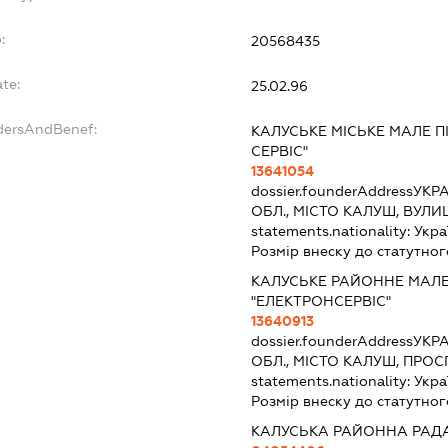
:
20568435
te:
25.02.96
ndersAndBenef:
КАЛУСЬКЕ МІСЬКЕ МАЛЕ 
СЕРВІС"
13641054
dossier.founderAddress
УКРА
ОБЛ., МІСТО КАЛУШ, ВУЛ
statements.nationality:
Укра
Розмір внеску до статутног
КАЛУСЬКЕ РАЙОННЕ МАЛ
"ЕЛЕКТРОНСЕРВІС"
13640913
dossier.founderAddress
УКРА
ОБЛ., МІСТО КАЛУШ, ПРОС
statements.nationality:
Укра
Розмір внеску до статутног
КАЛУСЬКА РАЙОННА РАД