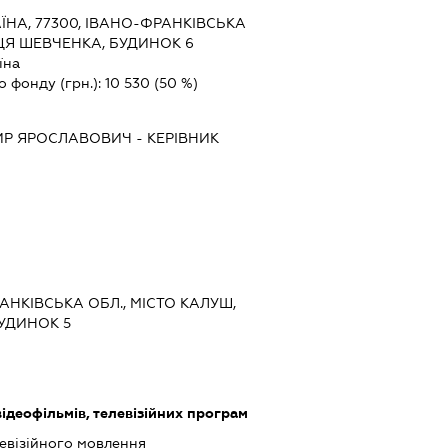
ЇНА, 77300, ІВАНО-ФРАНКІВСЬКА
ИЦЯ ШЕВЧЕНКА, БУДИНОК 6
їна
о фонду (грн.):
10 530
(50 %)
ИР ЯРОСЛАВОВИЧ
-
КЕРІВНИК
РАНКІВСЬКА ОБЛ., МІСТО КАЛУШ,
УДИНОК 5
ідеофільмів, телевізійних програм
левізійного мовлення