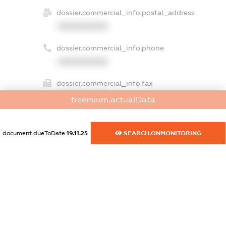
dossier.commercial_info.postal_address
XXXXXXXXXX
dossier.commercial_info.phone
XXXXXXXXXX
dossier.commercial_info.fax
XXXXXXXXXX
freemium.actualData
dossier.commercial_info.email
XXXXXXXXXX
document.dueToDate
19.11.25
SEARCH.ONMONITORING
dossier.commercial_info.website
XXXXXXXXXX
dossier.commercial_info.activity
XXXXXXXXXX