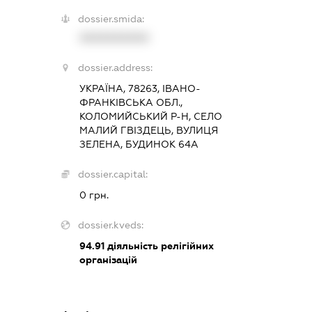
dossier.smida:
XXXXXXXXXX
dossier.address:
УКРАЇНА, 78263, ІВАНО-
ФРАНКІВСЬКА ОБЛ.,
КОЛОМИЙСЬКИЙ Р-Н, СЕЛО
МАЛИЙ ГВІЗДЕЦЬ, ВУЛИЦЯ
ЗЕЛЕНА, БУДИНОК 64А
dossier.capital:
0 грн.
dossier.kveds:
94.91
діяльність релігійних
організацій