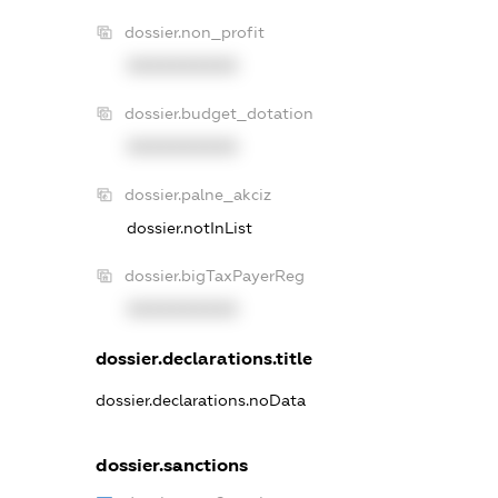
dossier.non_profit
XXXXXXXXXX
dossier.budget_dotation
XXXXXXXXXX
dossier.palne_akciz
dossier.notInList
dossier.bigTaxPayerReg
XXXXXXXXXX
dossier.declarations.title
dossier.declarations.noData
dossier.sanctions