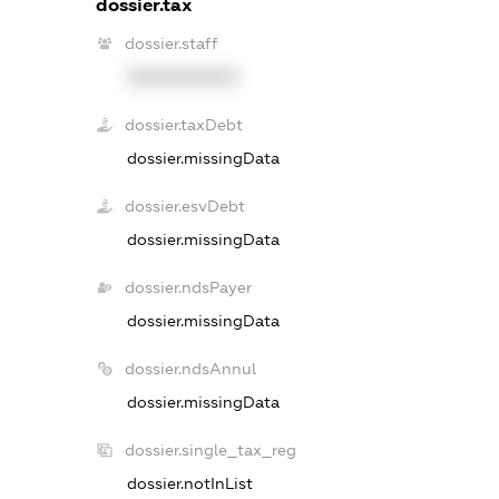
dossier.tax
dossier.staff
XXXXXXXXXX
dossier.taxDebt
dossier.missingData
dossier.esvDebt
dossier.missingData
dossier.ndsPayer
dossier.missingData
dossier.ndsAnnul
dossier.missingData
dossier.single_tax_reg
dossier.notInList