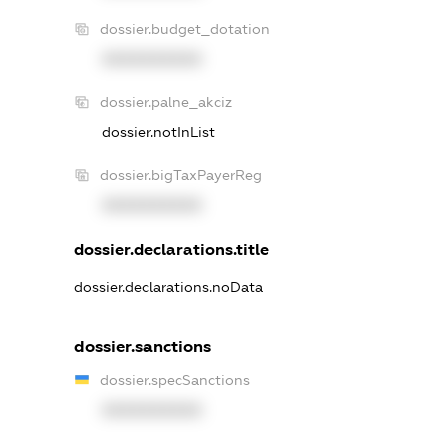
dossier.budget_dotation
XXXXXXXXXX
dossier.palne_akciz
dossier.notInList
dossier.bigTaxPayerReg
XXXXXXXXXX
dossier.declarations.title
dossier.declarations.noData
dossier.sanctions
dossier.specSanctions
XXXXXXXXXX