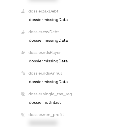
dossier.taxDebt
dossier.missingData
dossier.esvDebt
dossier.missingData
dossier.ndsPayer
dossier.missingData
dossier.ndsAnnul
dossier.missingData
dossier.single_tax_reg
dossier.notInList
dossier.non_profit
XXXXXXXXXX