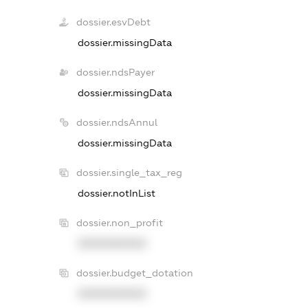
dossier.esvDebt
dossier.missingData
dossier.ndsPayer
dossier.missingData
dossier.ndsAnnul
dossier.missingData
dossier.single_tax_reg
dossier.notInList
dossier.non_profit
XXXXXXXXXX
dossier.budget_dotation
XXXXXXXXXX