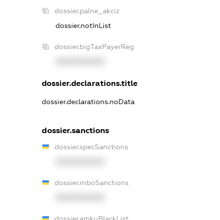
dossier.palne_akciz
dossier.notInList
dossier.bigTaxPayerReg
XXXXXXXXXX
dossier.declarations.title
dossier.declarations.noData
dossier.sanctions
dossier.specSanctions
XXXXXXXXXX
dossier.rnboSanctions
XXXXXXXXXX
dossier.amkuBlackList