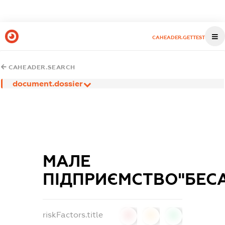
CAHEADER.GETTEST
CAHEADER.SEARCH
document.dossier
МАЛЕ
ПІДПРИЄМСТВО"БЕС
riskFactors.title
0
0
0