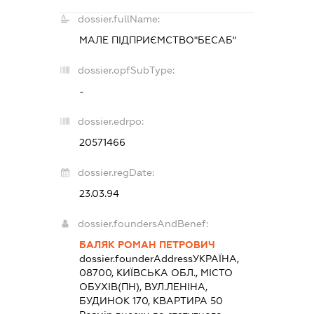
dossier.fullName:
МАЛЕ ПІДПРИЄМСТВО"БЕСАБ"
dossier.opfSubType:
-
dossier.edrpo:
20571466
dossier.regDate:
23.03.94
dossier.foundersAndBenef:
БАЛЯК РОМАН ПЕТРОВИЧ
dossier.founderAddress
УКРАЇНА,
08700, КИЇВСЬКА ОБЛ., МІСТО
ОБУХІВ(ПН), ВУЛ.ЛЕНІНА,
БУДИНОК 170, КВАРТИРА 50