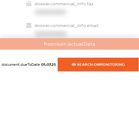
dossier.commercial_info.fax
XXXXXXXXXX
dossier.commercial_info.email
XXXXXXXXXX
freemium.actualData
dossier.commercial_info.website
XXXXXXXXXX
document.dueToDate
05.07.25
SEARCH.ONMONITORING
dossier.commercial_info.activity
XXXXXXXXXX
freemium.exampleText_1
freemium.exampleText_2
freemium.anonymousPerSearch2
FREEMIUM.DETAILS
FREEMIUM.REGISTER