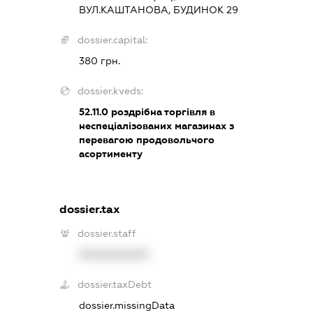
ВУЛ.КАШТАНОВА, БУДИНОК 29
dossier.capital:
380 грн.
dossier.kveds:
52.11.0
роздрібна торгівля в
неспеціалізованих магазинах з
перевагою продовольчого
асортименту
dossier.tax
dossier.staff
XXXXXXXXXX
dossier.taxDebt
dossier.missingData